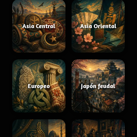
Asia Central
Asia Oriental
Europeo
Japón feudal