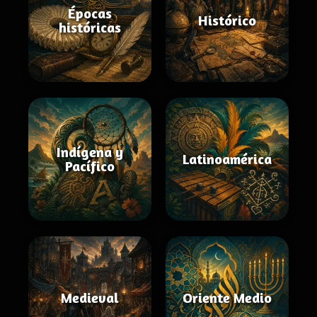
Épocas
Histórico
históricas
Indígena y
Latinoamérica
Pacífico
Medieval
Oriente Medio