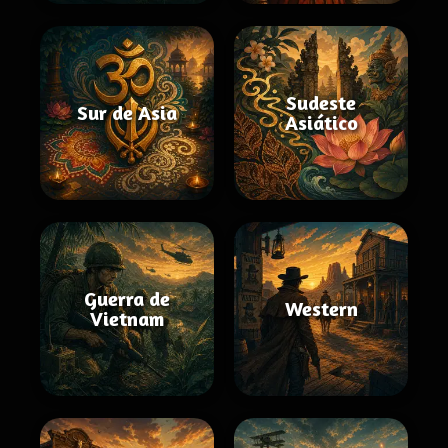
Sudeste
Sur de Asia
Asiático
Guerra de
Western
Vietnam