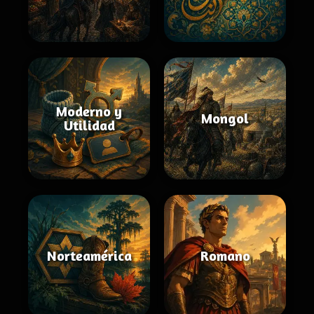
Moderno y
Mongol
Utilidad
Norteamérica
Romano