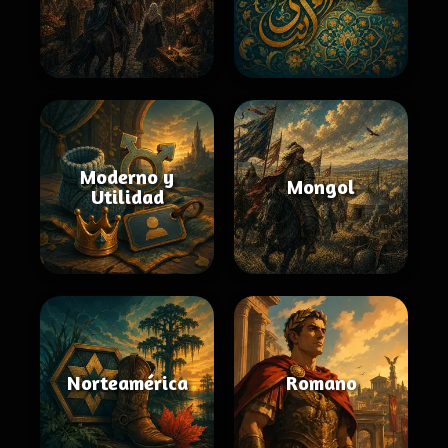
Moderno y
Mongol
Utilidad
Norteamérica
Romano