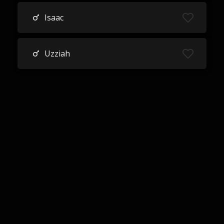
Isaac
Uzziah