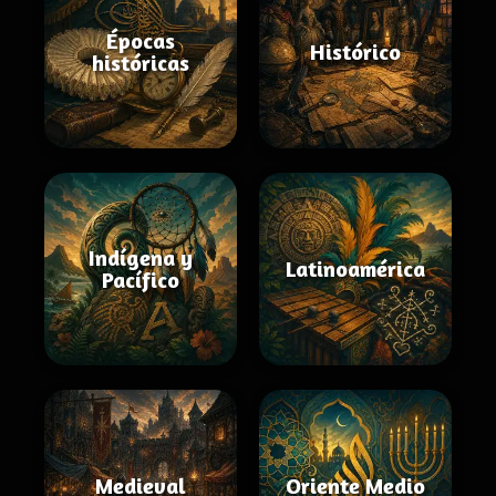
Épocas
Histórico
históricas
Indígena y
Latinoamérica
Pacífico
Medieval
Oriente Medio