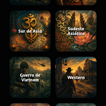
Sudeste
Sur de Asia
Asiático
Guerra de
Western
Vietnam