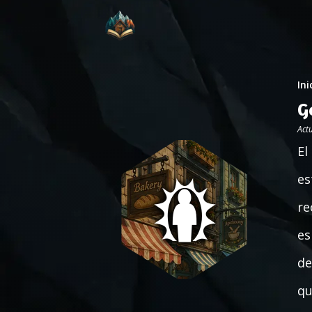
Ini
G
Act
El
es
re
es
de
qu