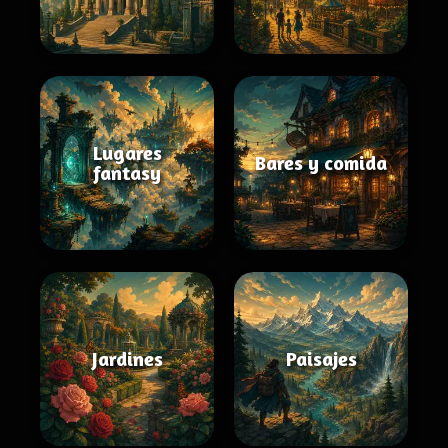
Lugares
Bares y comida
fantasy
Jardines
Paisajes