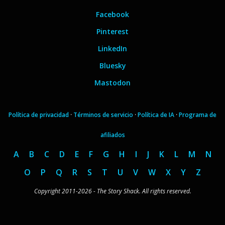
Facebook
Pinterest
LinkedIn
Bluesky
Mastodon
Política de privacidad
·
Términos de servicio
·
Política de IA
·
Programa de
afiliados
A
B
C
D
E
F
G
H
I
J
K
L
M
N
O
P
Q
R
S
T
U
V
W
X
Y
Z
Copyright 2011-2026 - The Story Shack. All rights reserved.