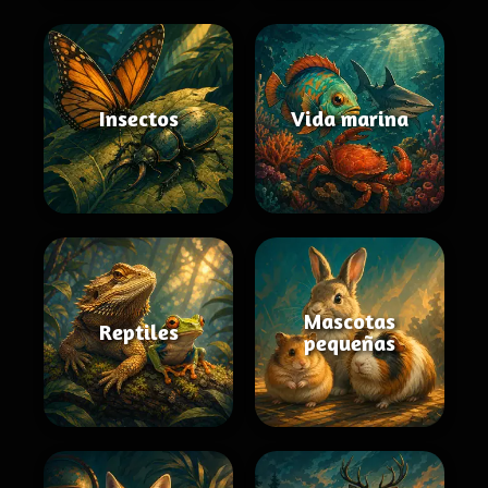
Insectos
Vida marina
Mascotas
Reptiles
pequeñas