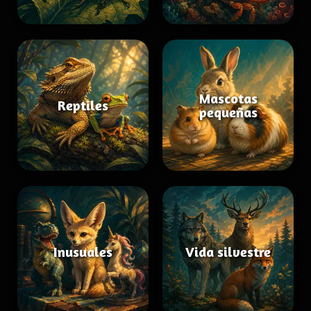
Mascotas
Reptiles
pequeñas
Inusuales
Vida silvestre