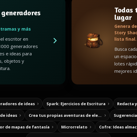
Todas t
 generadores
lugar
Genera de
 tramas y más
Story Shac
el escritor en
lista final.
3000 generadores
Busca cada
es e ideas para
un espacio
, objetos y
lotes rápid
tura.
mejores id
radores de ideas
Spark: Ejercicios de Escritura
Redacta 
de ideas
Crea tus propias aventuras de elección
Sugerencias
r de mapas de fantasía
Microrrelato
Cofre: Ideas alma