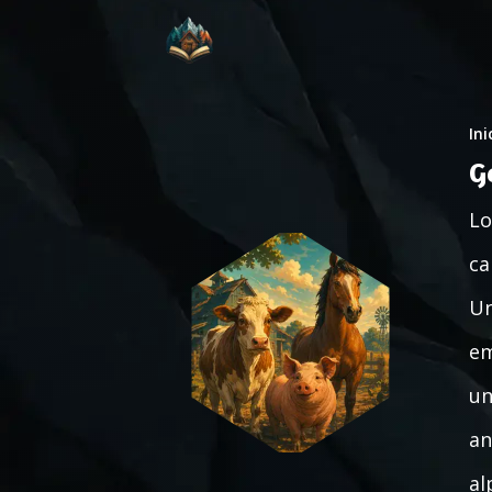
Ini
G
Lo
ca
Un
em
un
an
al