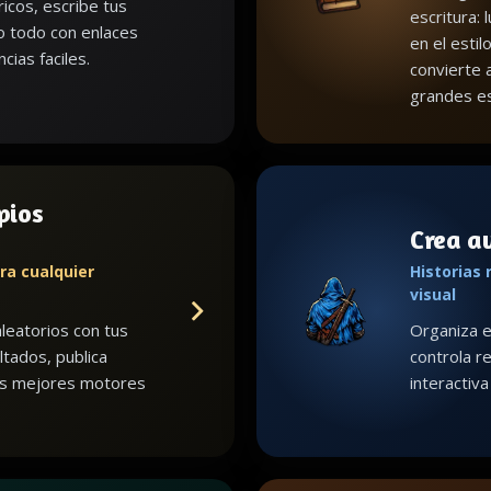
icos, escribe tus
escritura: 
lo todo con enlaces
en el estil
cias faciles.
convierte 
grandes es
pios
Crea a
ra cualquier
Historias 
visual
leatorios con tus
Organiza e
ltados, publica
controla re
us mejores motores
interactiv