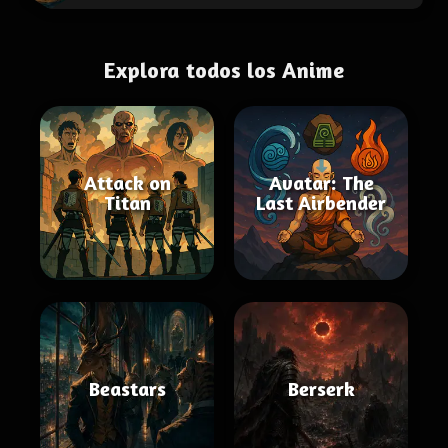
Explora todos los Anime
Attack on
Avatar: The
Titan
Last Airbender
Beastars
Berserk