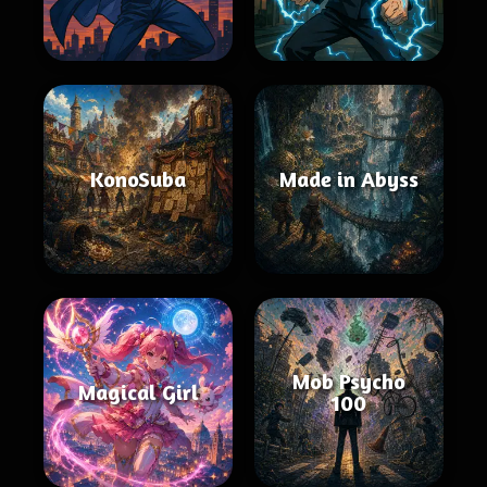
KonoSuba
Made in Abyss
Mob Psycho
Magical Girl
100