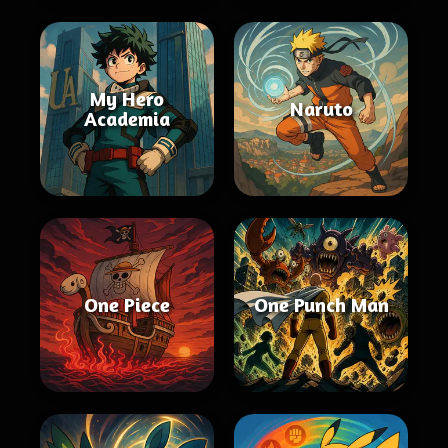
My Hero
Naruto
Academia
One Piece
One Punch Man