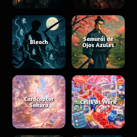
Samurái de
Bleach
Ojos Azules
Cardcaptor
Cells at Work
Sakura