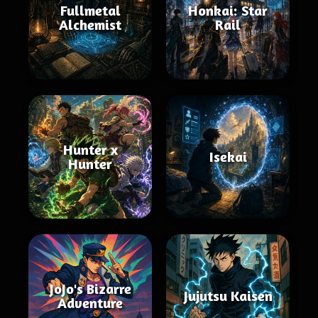
Fullmetal
Honkai: Star
Alchemist
Rail
Hunter x
Isekai
Hunter
JoJo's Bizarre
Jujutsu Kaisen
Adventure