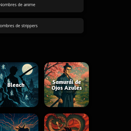
Nombres de anime
ombres de strippers
Samurái de
Bleach
Ojos Azules