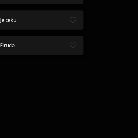
Jeiceku
Firudo