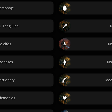
personaje
 Tang Clan
N
e elfos
No
poneses
No
ictionary
Ide
demonios