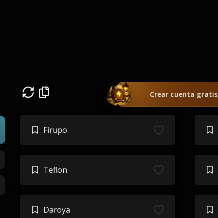
Crear cuenta gratis
Firupo
Teflon
Daroya