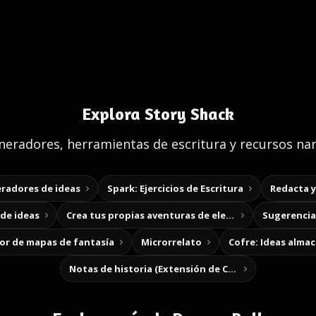
Explora Story Shack
eradores, herramientas de escritura y recursos nar
radores de ideas
Spark: Ejercicios de Escritura
Redacta 
de ideas
Crea tus propias aventuras de elección
Sugerencias
r de mapas de fantasía
Microrrelato
Cofre: Ideas alma
Notas de historia (Extensión de Chrome)