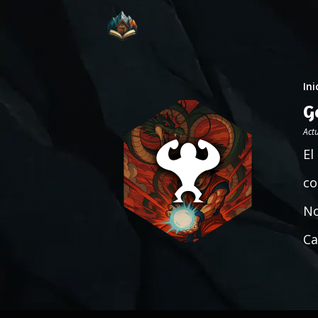
Ini
G
Act
El
co
No
Ca