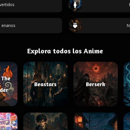
vertidos
 enanos
N
Explora todos los Anime
 The
t
Beastars
Berserk
der