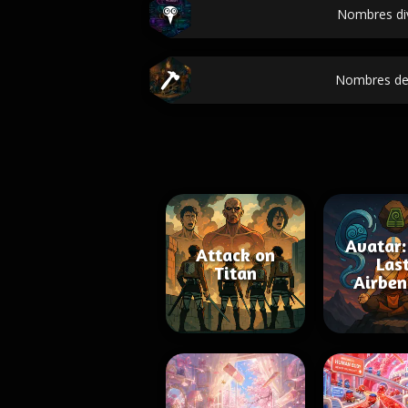
Nombres di
Nombres de
Avatar:
Attack on
Las
Titan
Airben