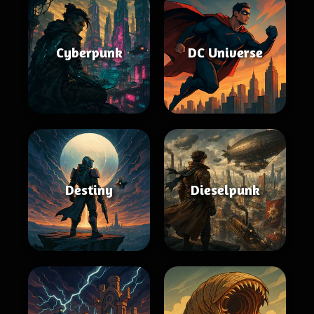
Cyberpunk
DC Universe
Destiny
Dieselpunk