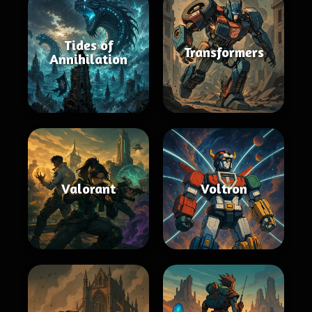
Tides of
Transformers
Annihilation
Valorant
Voltron