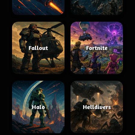
Fallout
Fortnite
Halo
Helldivers