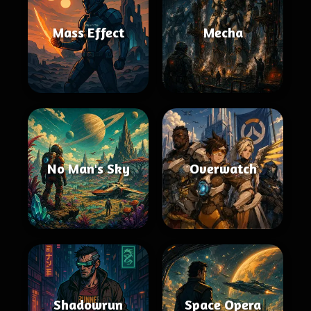
Mass Effect
Mecha
No Man's Sky
Overwatch
Shadowrun
Space Opera