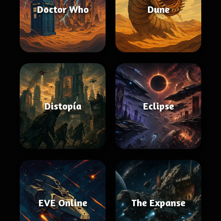
Doctor Who
Dune
Distopía
Eclipse
EVE Online
The Expanse