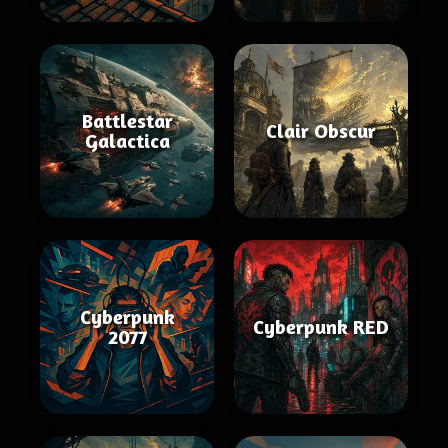
Battlestar
Clair Obscur
Galactica
Cyberpunk
Cyberpunk RED
2077