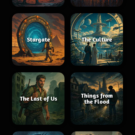
Stargate
The Culture
Things from
The Last of Us
the Flood