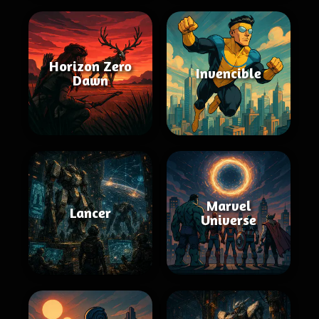
Horizon Zero
Invencible
Dawn
Marvel
Lancer
Universe