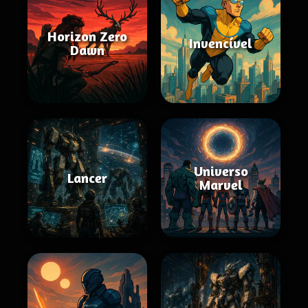
Horizon Zero
Invencível
Dawn
Universo
Lancer
Marvel