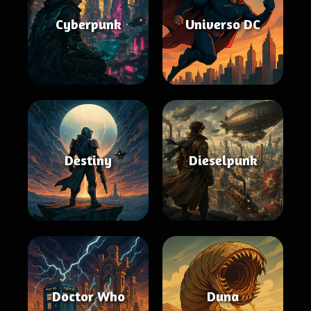
Cyberpunk
Universo DC
Destiny
Dieselpunk
Doctor Who
Duna