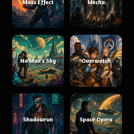
Mass Effect
Mecha
No Man's Sky
Overwatch
Shadowrun
Space Opera