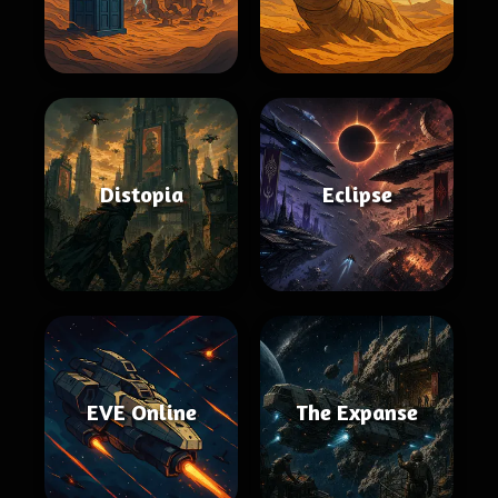
Distopia
Eclipse
EVE Online
The Expanse