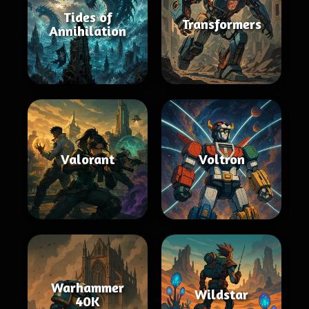
Tides of
Transformers
Annihilation
Valorant
Voltron
Warhammer
Wildstar
40K