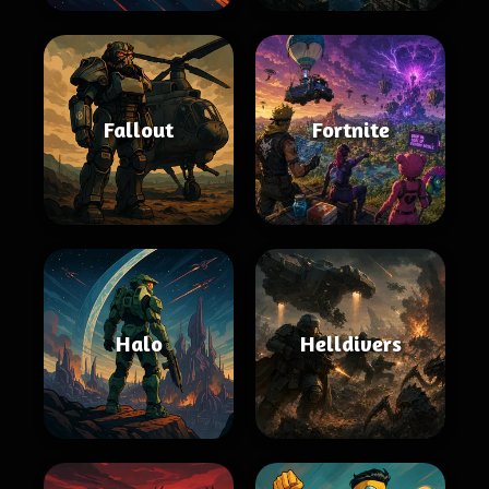
Fallout
Fortnite
Halo
Helldivers