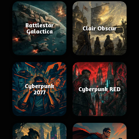
Battlestar
Clair Obscur
Galactica
Cyberpunk
Cyberpunk RED
2077