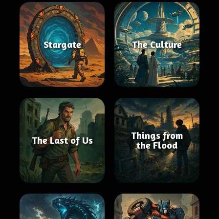
Stargate
The Culture
Things from
The Last of Us
the Flood