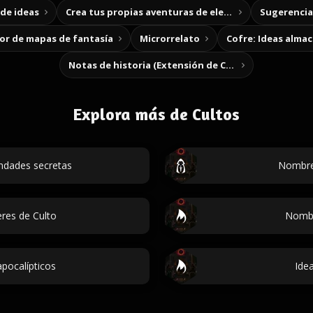
de ideas
Crea tus propias aventuras de elección
Sugerencias
r de mapas de fantasía
Microrrelato
Cofre: Ideas alma
Notas de historia (Extensión de Chrome)
Explora más de Cultos
dades secretas
Nombre
res de Culto
Nombr
apocalípticos
Idea