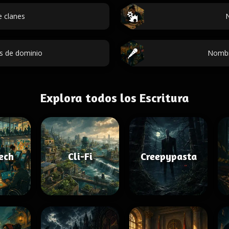
 clanes
N
s de dominio
Nombr
Explora todos los Escritura
Tech
Cli-Fi
Creepypasta