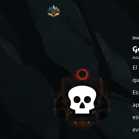
Ini
G
Act
El
qu
Es
ap
es
ev