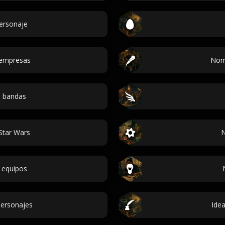
personaje
empresas
Nom
 bandas
Star Wars
N
 equipos
ersonajes
Ide