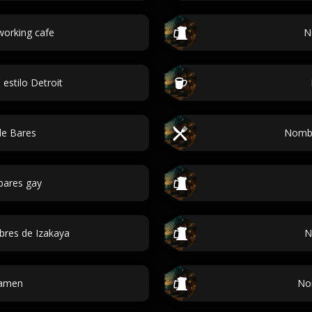
orking cafe
N
 estilo Detroit
de Bares
Nombr
bares gay
res de Izakaya
N
Ramen
No