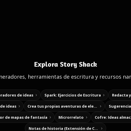
Explora Story Shack
eradores, herramientas de escritura y recursos nar
radores de ideas
Spark: Ejercicios de Escritura
Redacta 
de ideas
Crea tus propias aventuras de elección
Sugerencias
r de mapas de fantasía
Microrrelato
Cofre: Ideas alma
Notas de historia (Extensión de Chrome)