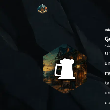
Ini
G
Act
Un
un
mu
ta
un
do