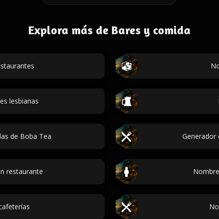
Explora más de Bares y comida
staurantes
No
es lesbianas
das de Boba Tea
Generador 
n restaurante
Nombres
afeterías
No