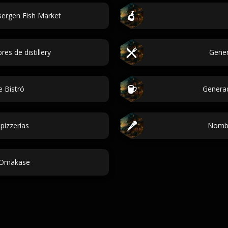
ergen Fish Market
s de distillery
Gener
 Bistró
Genera
pizzerías
Nombr
 Omakase