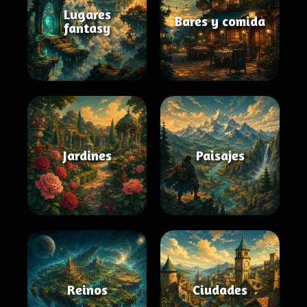
Lugares
Bares y comida
fantasy
Jardines
Paisajes
Reinos
Ciudades