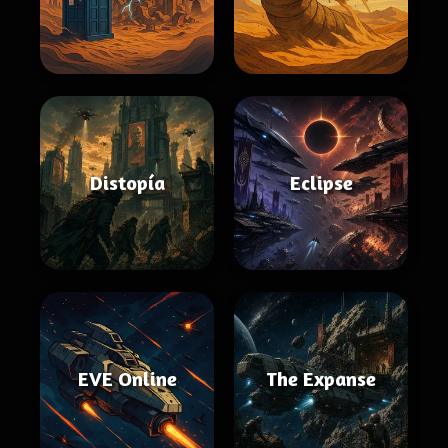
Distopía
Eclipse
EVE Online
The Expanse