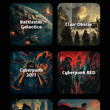
Battlestar
Clair Obscur
Galactica
Cyberpunk
Cyberpunk RED
2077