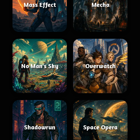
Mass Effect
Mecha
No Man's Sky
Overwatch
Shadowrun
Space Opera