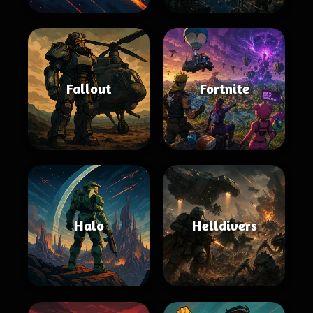
Fallout
Fortnite
Halo
Helldivers