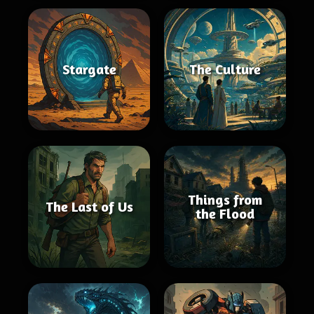
Stargate
The Culture
Things from
The Last of Us
the Flood