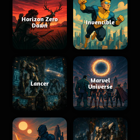
Horizon Zero
Invencible
Dawn
Marvel
Lancer
Universe