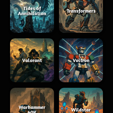
Tides of
Transformers
Annihilation
Valorant
Voltron
Warhammer
Wildstar
40K