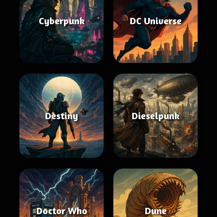
Cyberpunk
DC Universe
Destiny
Dieselpunk
Doctor Who
Dune