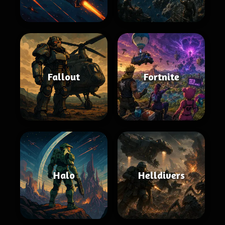
Fallout
Fortnite
Halo
Helldivers