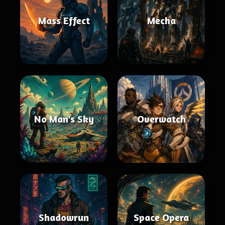
Mass Effect
Mecha
No Man's Sky
Overwatch
Shadowrun
Space Opera