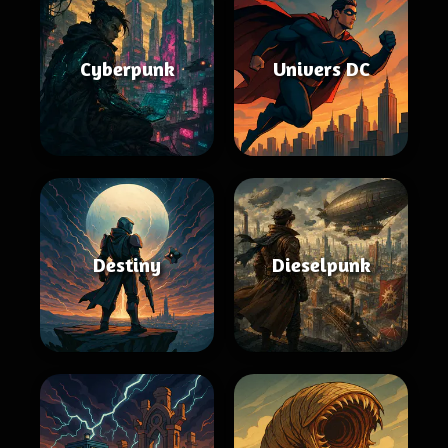
Cyberpunk
Univers DC
Destiny
Dieselpunk