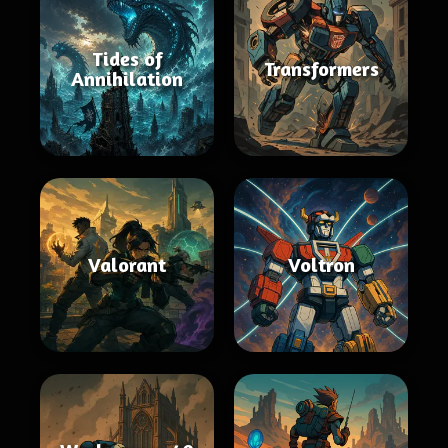
Tides of
Transformers
Annihilation
Valorant
Voltron