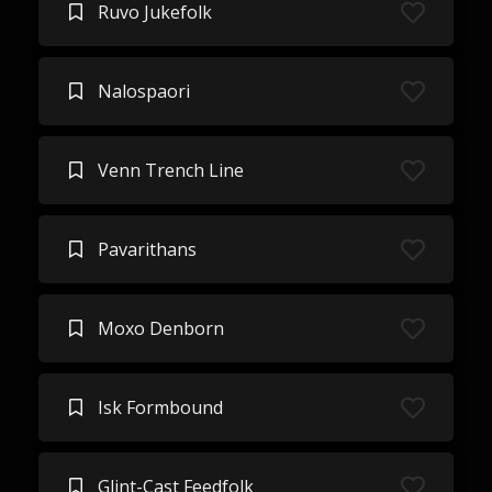
Ruvo Jukefolk
Nalospaori
Venn Trench Line
Pavarithans
Moxo Denborn
Isk Formbound
Glint-Cast Feedfolk