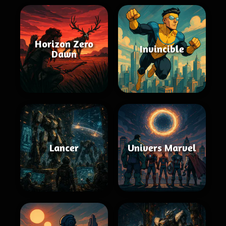
Horizon Zero
Invincible
Dawn
Lancer
Univers Marvel