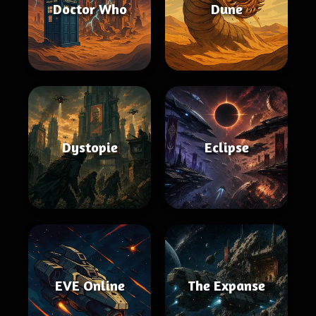
Doctor Who
Dune
Dystopie
Eclipse
EVE Online
The Expanse