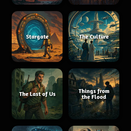
Stargate
The Culture
Things from
The Last of Us
the Flood