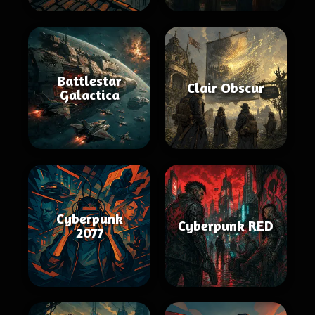
Battlestar
Clair Obscur
Galactica
Cyberpunk
Cyberpunk RED
2077