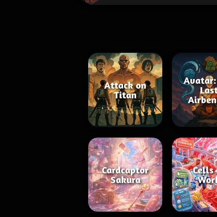
Avatar:
Attack on
Las
Titan
Airben
Cardcaptor
Cells
Sakura
Wor