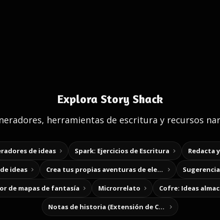
Explora Story Shack
eradores, herramientas de escritura y recursos nar
radores de ideas
Spark: Ejercicios de Escritura
Redacta 
de ideas
Crea tus propias aventuras de elección
Sugerencias
r de mapas de fantasía
Microrrelato
Cofre: Ideas alma
Notas de historia (Extensión de Chrome)