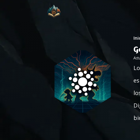
Ini
G
Act
Lo
es
lo
Di
bi