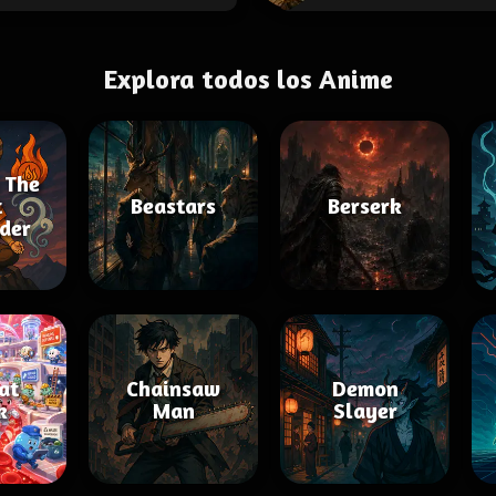
Explora todos los Anime
 The
t
Beastars
Berserk
der
 at
Chainsaw
Demon
k
Man
Slayer