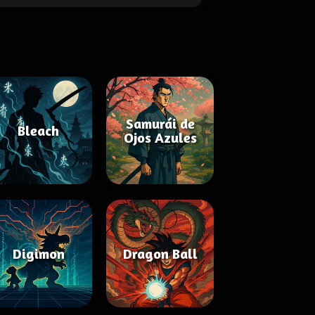
Samurái de
Bleach
Ojos Azules
Digimon
Dragon Ball