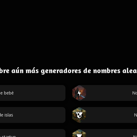
bre aún más generadores de nombres alea
e bebé
No
e islas
N
 startup
N