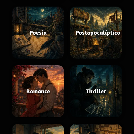
Poesía
Postapocalíptico
Romance
Thriller