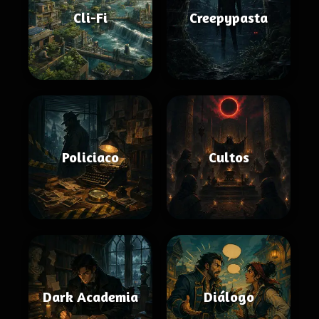
Cli-Fi
Creepypasta
Policiaco
Cultos
Dark Academia
Diálogo