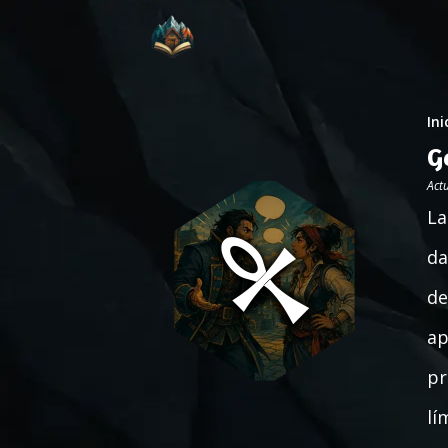
Ini
G
Act
La
da
de
ap
pr
lí