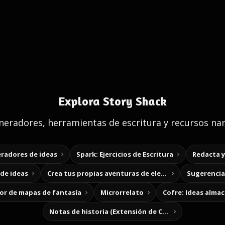
Explora Story Shack
eradores, herramientas de escritura y recursos nar
radores de ideas
Spark: Ejercicios de Escritura
Redacta 
de ideas
Crea tus propias aventuras de elección
Sugerencias
r de mapas de fantasía
Microrrelato
Cofre: Ideas alma
Notas de historia (Extensión de Chrome)