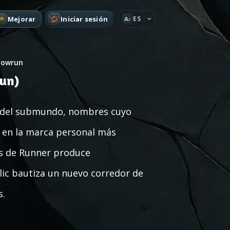
Mejorar
Iniciar sesión
ES
A
dowrun
un)
s del submundo, nombres cuyo
n en la marca personal más
as de Runner produce
ic bautiza un nuevo corredor de
s.