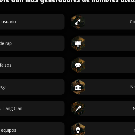
 usuario
Co
de rap
falsos
ags
No
 Tang Clan
N
 equipos