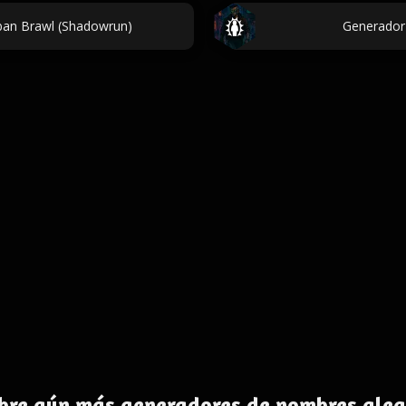
ban Brawl (Shadowrun)
Generador
bre aún más generadores de nombres alea