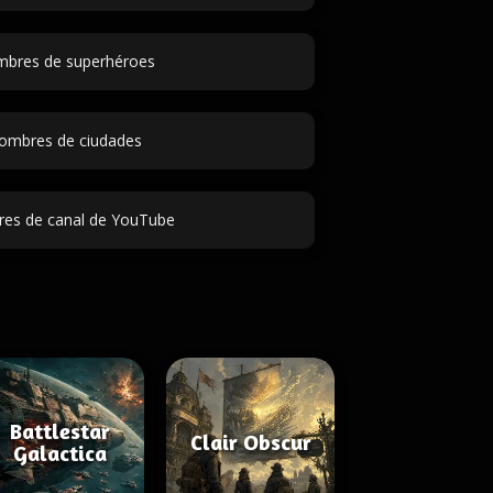
bres de superhéroes
ombres de ciudades
es de canal de YouTube
Battlestar
Clair Obscur
Galactica