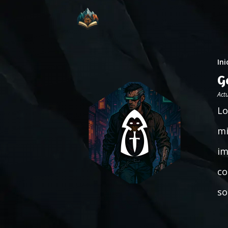
Ini
G
Act
Lo
mi
im
co
so