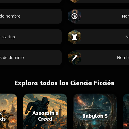
ndo nombre
Nom
 startup
N
s de dominio
Nombr
Explora todos los Ciencia Ficción
x
Assassin's
Babylon 5
ds
Creed