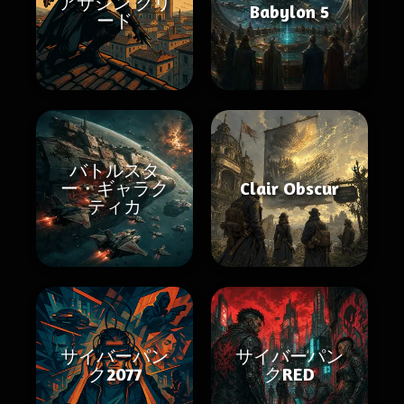
アサシン クリ
Babylon 5
ード
バトルスタ
ー・ギャラク
Clair Obscur
ティカ
サイバーパン
サイバーパン
ク2077
クRED