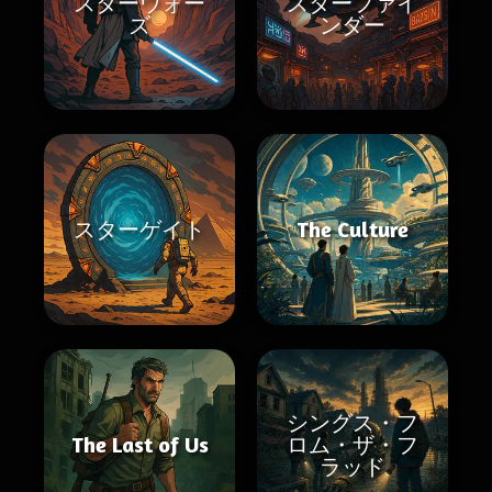
スターウォー
スターファイ
ズ
ンダー
スターゲイト
The Culture
シングス・フ
The Last of Us
ロム・ザ・フ
ラッド