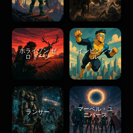
ホライゾン ゼ
インビンシブ
ロ ドーン
ル
マーベル・ユ
ランサー
ニバース