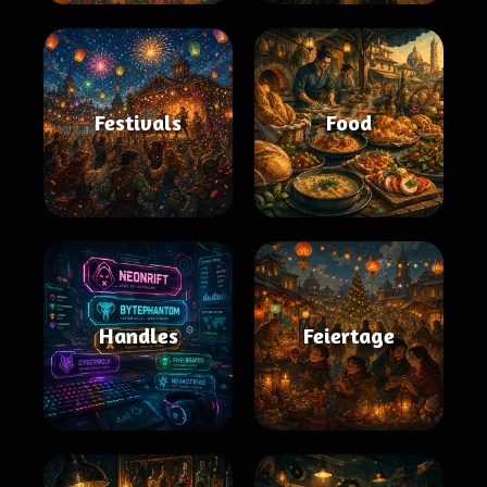
Festivals
Food
Handles
Feiertage