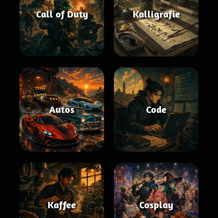
Call of Duty
Kalligrafie
Autos
Code
Kaffee
Cosplay