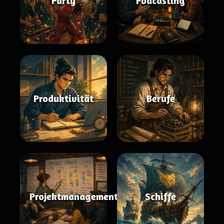
Party
Podcasting
Produktivität
Berufe
Projektmanagement
Schiffe