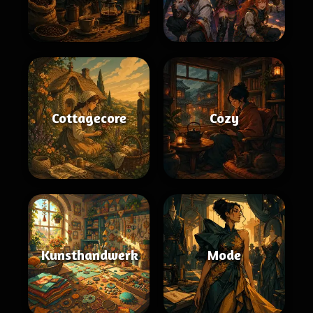
Cottagecore
Cozy
Kunsthandwerk
Mode