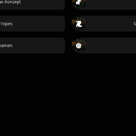
ow-Konzept
Tropes
S
lnamen