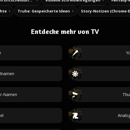
Baue deine eigenen Entscheidungsabenteuer
Visuelle Schreibanregungen
Fantasy-
chte
Truhe: Gespeicherte Ideen
Entdecke mehr von TV
e
Y
elnamen
ar-Namen
Thu
tel
Analo