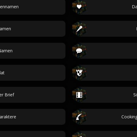
pennamen
Da
Namen
 Namen
dat
er Brief
S
araktere
Cooking