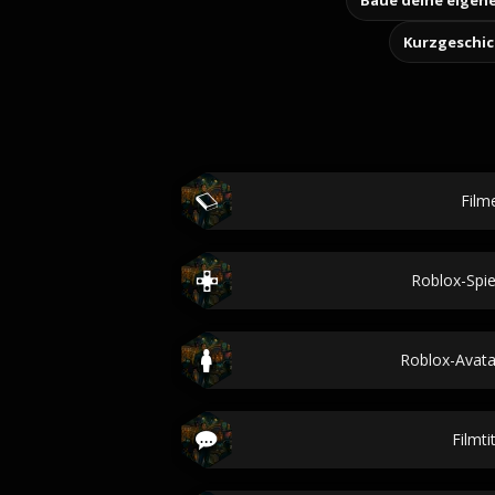
Kurzgeschi
Film
Roblox-Spi
Roblox-Avat
Filmti