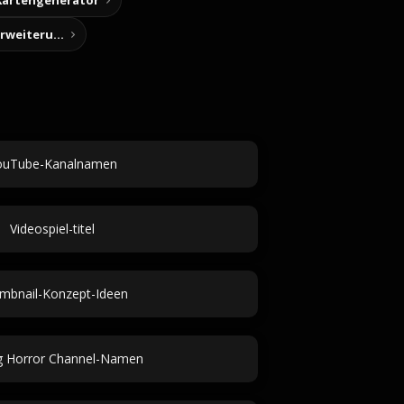
Kartengenerator
Story-Notizen (Chrome-Erweiterung)
ouTube-Kanalnamen
Videospiel-titel
mbnail-Konzept-Ideen
g Horror Channel-Namen