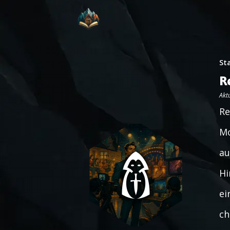
St
R
Aktu
Re
Mo
au
Hi
ei
ch