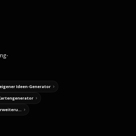
ng-
 eigener Ideen-Generator
Kartengenerator
Story-Notizen (Chrome-Erweiterung)