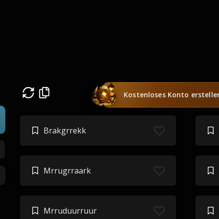
Kostenloses Konto erstelle
Brakgrrekk
Mrrugrraark
Mrruduurruur