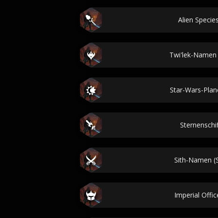
Alien Speci
Twi'lek-Namen 
Star-Wars-Pla
Sternensch
Sith-Namen (S
Imperial Offi