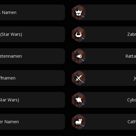
es Namen
(Star Wars)
Zabr
netennamen
Ratta
iffnamen
tar Wars)
Cybo
cer Namen
Cat