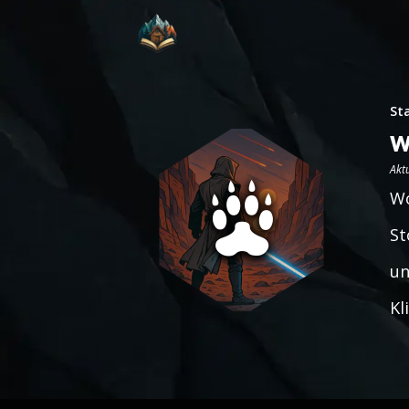
St
W
Aktu
Wo
St
un
Kl