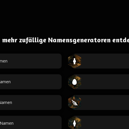
 mehr zufällige Namensgeneratoren entd
men
Namen
Namen
e Namen