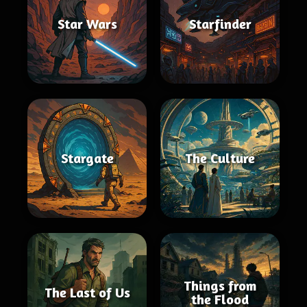
Star Wars
Starfinder
Stargate
The Culture
Things from
The Last of Us
the Flood