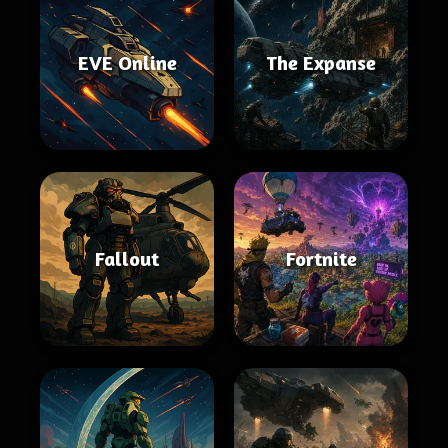
EVE Online
The Expanse
Fallout
Fortnite