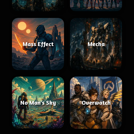
Mass Effect
Mecha
No Man's Sky
Overwatch