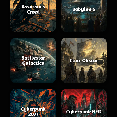
Assassin's
Babylon 5
Creed
Battlestar
Clair Obscur
Galactica
Cyberpunk
Cyberpunk RED
2077