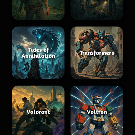
Tides of
Transformers
Annihilation
Valorant
Voltron