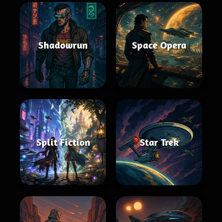
Shadowrun
Space Opera
Split Fiction
Star Trek