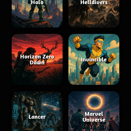
Halo
Helldivers
Horizon Zero
Invincible
Dawn
Marvel
Lancer
Universe