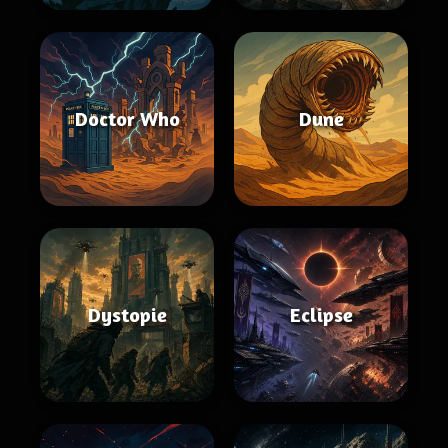
Doctor Who
Dune
Dystopie
Eclipse