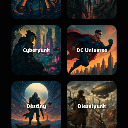
Cyberpunk
DC Universe
Destiny
Dieselpunk