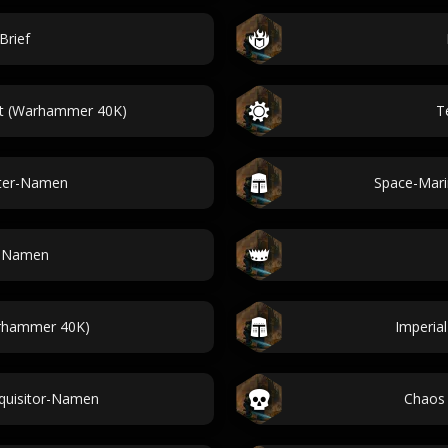
Brief
ht (Warhammer 40K)
T
ter-Namen
Space-Mar
r-Namen
rhammer 40K)
Imperia
quisitor-Namen
Chaos