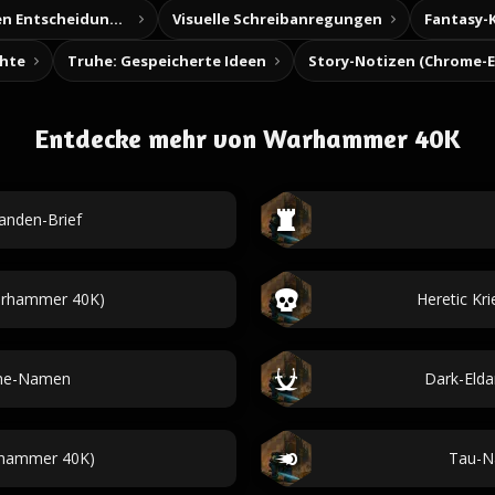
Baue deine eigenen Entscheidungsabenteuer
Visuelle Schreibanregungen
Fantasy-
chte
Truhe: Gespeicherte Ideen
Entdecke mehr von Warhammer 40K
anden-Brief
rhammer 40K)
Heretic K
ine-Namen
Dark-Eld
hammer 40K)
Tau-N