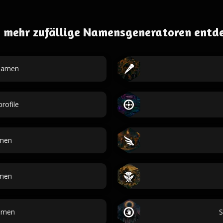
 mehr zufällige Namensgeneratoren entd
namen
rofile
amen
amen
amen
S