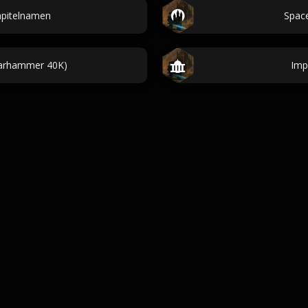
pitelnamen
Spac
arhammer 40K)
Imp