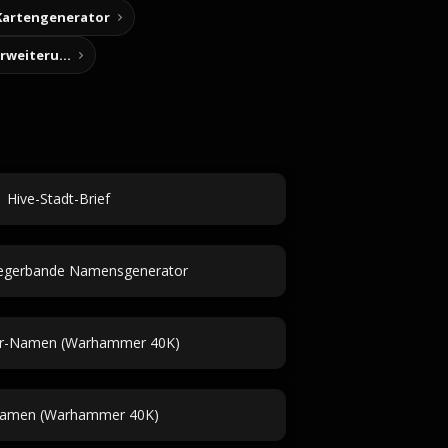
Kartengenerator
Story-Notizen (Chrome-Erweiterung)
Hive-Stadt-Brief
riegerbande Namensgenerator
ar-Namen (Warhammer 40K)
amen (Warhammer 40K)