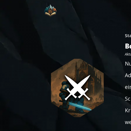
St
B
Aktu
Nu
Ad
ei
Sc
Kr
we