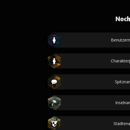
Noch
Benutzer
Charakterp
Spitzn
Inseln
Städten