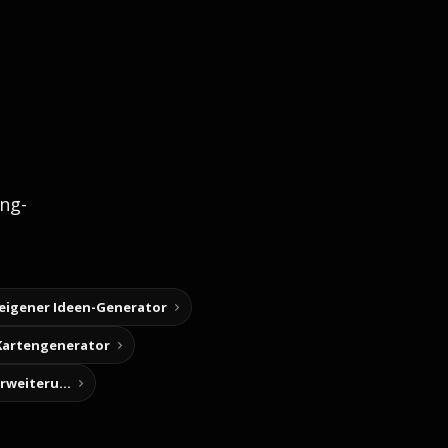
ng-
 eigener Ideen-Generator
Kartengenerator
Story-Notizen (Chrome-Erweiterung)