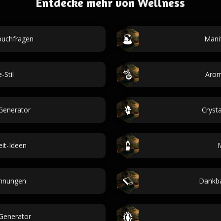
Entdecke mehr von Wellness
buchfragen
Manif
Stil
Arom
Generator
Crysta
it-Ideen
M
innungen
Dankba
Generator