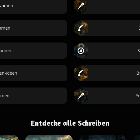
Namen
amen
Namen
S
n-Ideen
B
amen
Y
Entdecke alle Schreiben