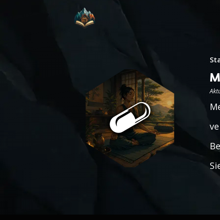
St
M
Aktu
Me
ve
Be
Si