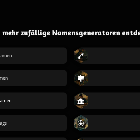
 mehr zufällige Namensgeneratoren entd
namen
men
Namen
ags