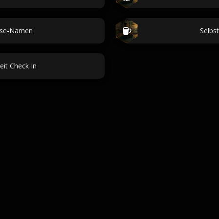
ease-Namen
Selbs
it Check In