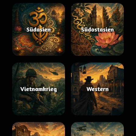
Südasien
Südostasien
Vietnamkrieg
Western