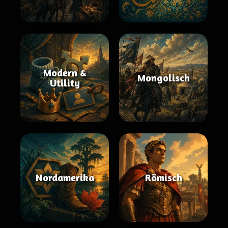
Modern &
Mongolisch
Utility
Nordamerika
Römisch