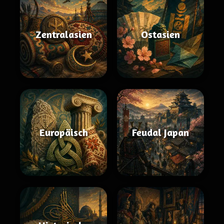
Zentralasien
Ostasien
Europäisch
Feudal Japan