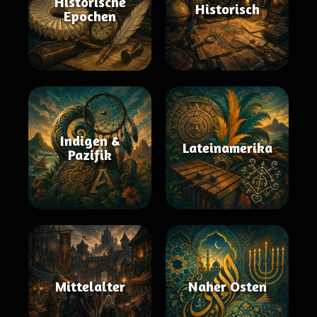
Historische
Historisch
Epochen
Indigen &
Lateinamerika
Pazifik
Mittelalter
Naher Osten