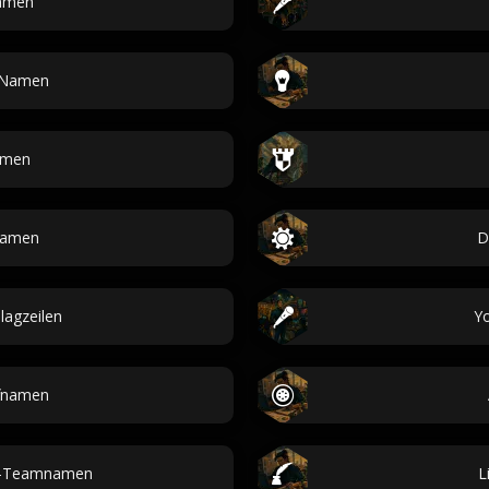
amen
-Namen
men
Namen
D
lagzeilen
Y
fnamen
ll-Teamnamen
L