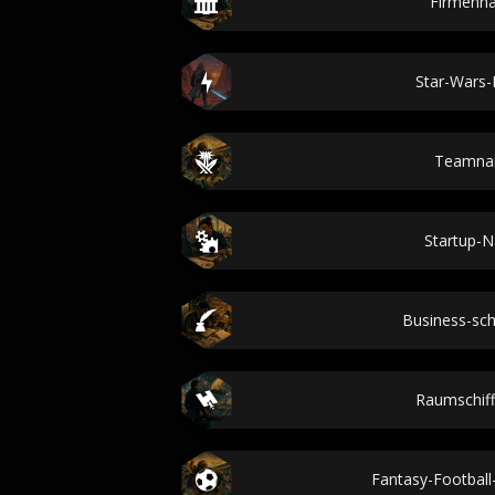
Firmenn
Star-Wars
Teamna
Startup-
Business-sch
Raumschif
Fantasy-Footba