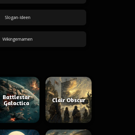
Slogan-Ideen
Wikingernamen
Battlestar
Clair Obscur
Galactica