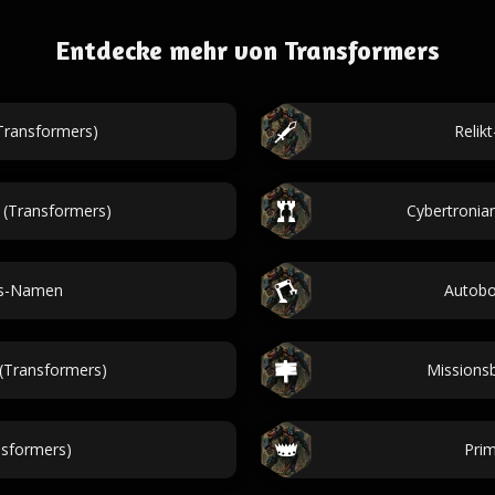
Entdecke mehr von Transformers
Transformers)
Relik
(Transformers)
Cybertronia
rs-Namen
Autobo
(Transformers)
Missionsb
nsformers)
Prim