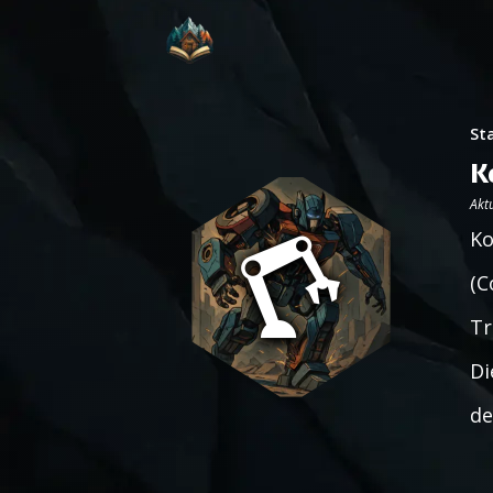
St
K
Aktu
Ko
(C
Tr
Di
de