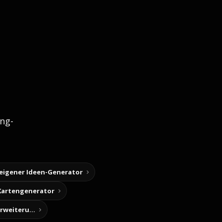
ng-
 eigener Ideen-Generator
Kartengenerator
Story-Notizen (Chrome-Erweiterung)