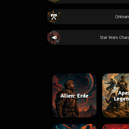
Orkna
Star Wars Cha
Ape
Alien: Erde
Legen