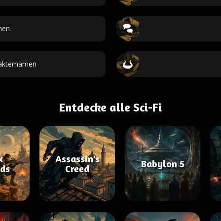
men
rakternamen
Entdecke alle Sci-Fi
x
Assassin's
Babylon 5
ds
Creed