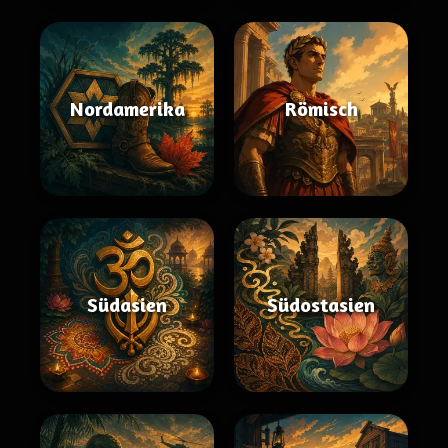
Nordamerika
Römisch
Südasien
Südostasien