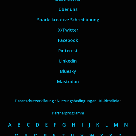
Über uns
Spark: kreative Schreibübung
X/Twitter
Facebook
Pinterest
LinkedIn
Bluesky
Mastodon
Datenschutzerklärung
·
Nutzungsbedingungen
·
KI-Richtlinie
·
Partnerprogramm
A
B
C
D
E
F
G
H
I
J
K
L
M
N
O
P
Q
R
S
T
U
V
W
X
Y
Z