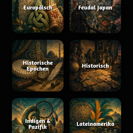
Europäisch
Feudal Japan
Historische
Historisch
Epochen
Indigen &
Lateinamerika
Pazifik