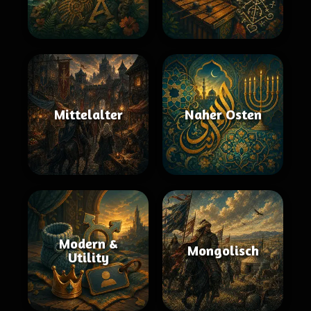
Mittelalter
Naher Osten
Modern &
Mongolisch
Utility