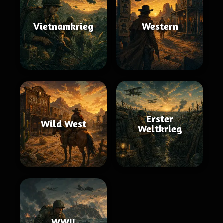
Vietnamkrieg
Western
Erster
Wild West
Weltkrieg
WWII