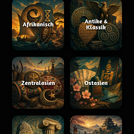
Antike &
Afrikanisch
Klassik
Zentralasien
Ostasien