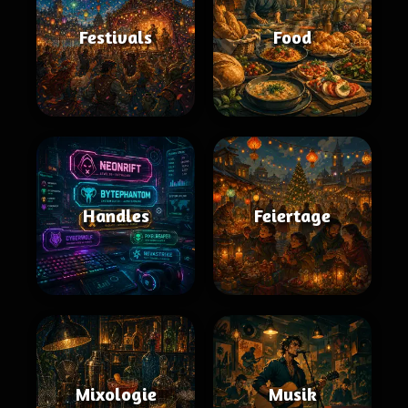
Festivals
Food
Handles
Feiertage
Mixologie
Musik