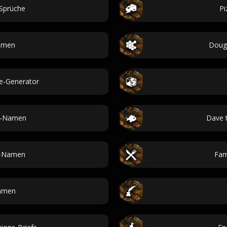
-Sprüche
Pi
amen
Doug
e-Generator
en-Namen
Dave 
-Namen
Fam
amen