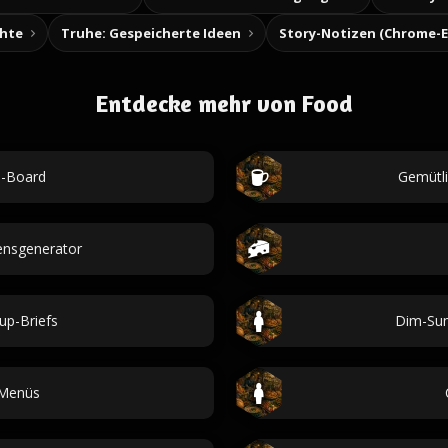
chte
Truhe: Gespeicherte Ideen
Entdecke mehr von Food
e-Board
Gemütl
ensgenerator
up-Briefs
Dim-Sum
-Menüs