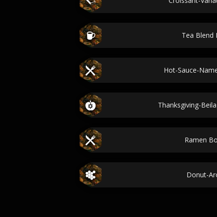
Croissant-Varia
Tea Blend
Hot-Sauce-Name
Thanksgiving-Beil
Ramen Bow
Donut-A