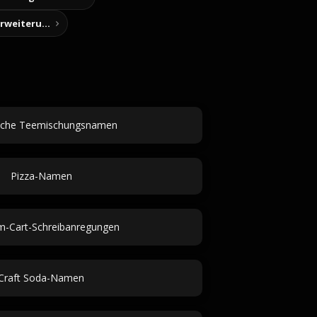
Story-Notizen (Chrome-Erweiterung)
iche Teemischungsnamen
Pizza-Namen
-Cart-Schreibanregungen
Craft Soda-Namen