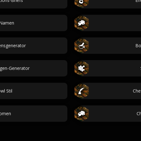
tions-Briefs
En
 Namen
nsgenerator
Bo
agen-Generator
l Stil
Che
romen
C