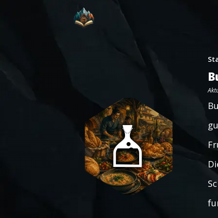
St
B
Aktu
Bu
gu
Fr
Di
Sc
fu