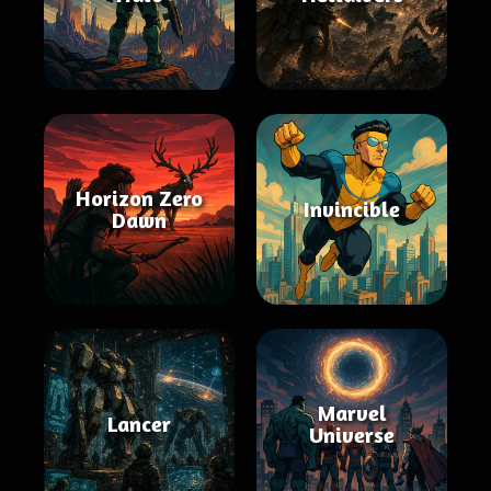
Horizon Zero
Invincible
Dawn
Marvel
Lancer
Universe