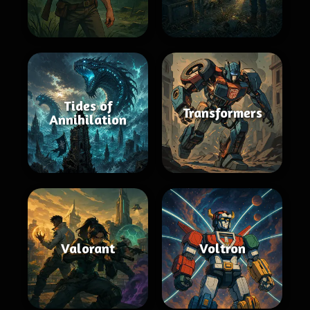
Tides of
Transformers
Annihilation
Valorant
Voltron