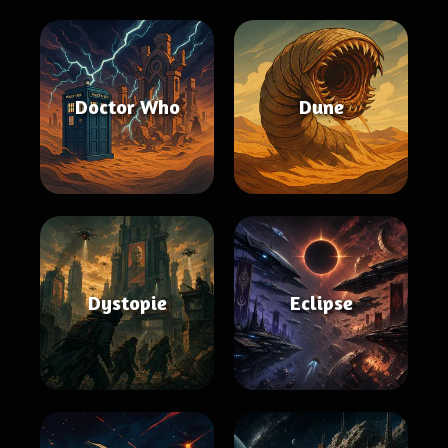
Doctor Who
Dune
Dystopie
Eclipse