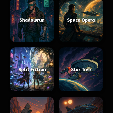
Shadowrun
Space Opera
Split Fiction
Star Trek