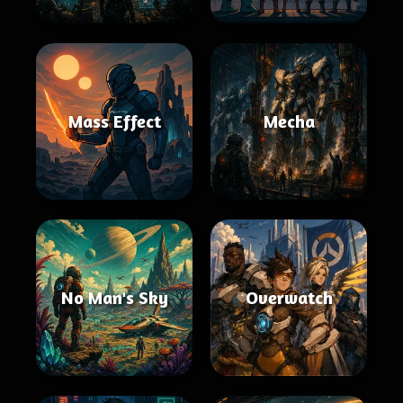
Mass Effect
Mecha
No Man's Sky
Overwatch