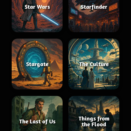
Star Wars
Starfinder
Stargate
The Culture
Things from
The Last of Us
the Flood