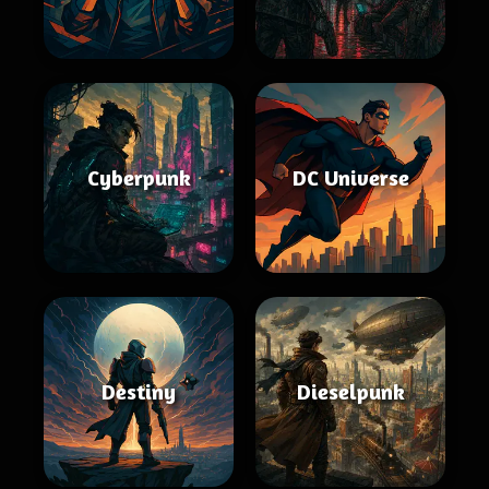
Cyberpunk
DC Universe
Destiny
Dieselpunk