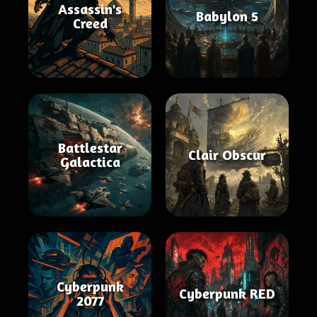
Assassin's
Babylon 5
Creed
Battlestar
Clair Obscur
Galactica
Cyberpunk
Cyberpunk RED
2077