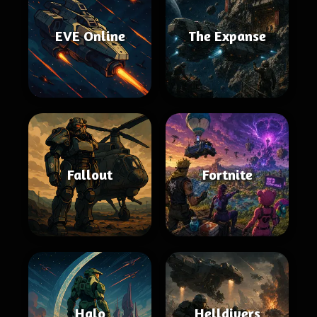
EVE Online
The Expanse
Fallout
Fortnite
Halo
Helldivers