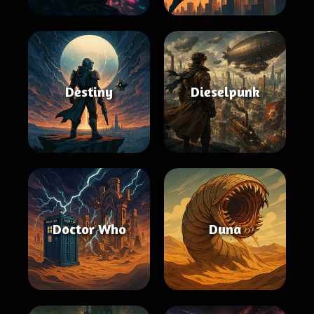
Destiny
Dieselpunk
Doctor Who
Duna