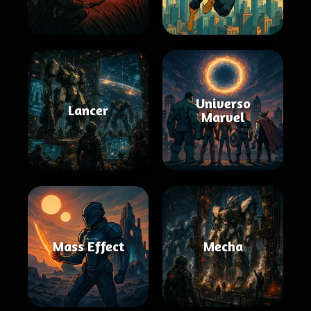
Universo
Lancer
Marvel
Mass Effect
Mecha