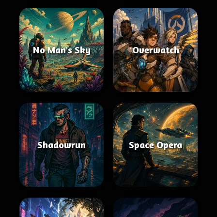
No Man's Sky
Overwatch
Shadowrun
Space Opera