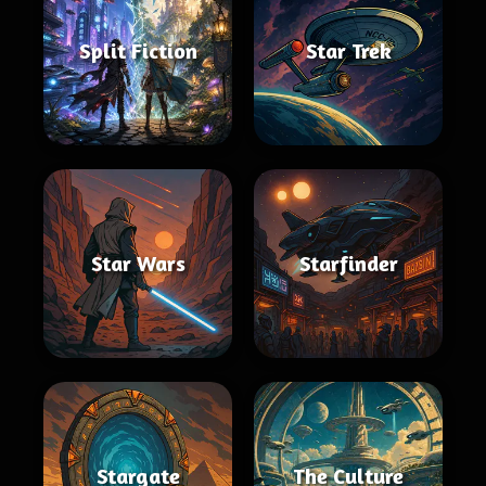
Split Fiction
Star Trek
Star Wars
Starfinder
Stargate
The Culture