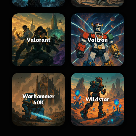
Valorant
Voltron
Warhammer
Wildstar
40K