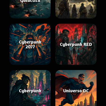
Galactica
Cyberpunk
Cyberpunk RED
2077
Cyberpunk
Universo DC