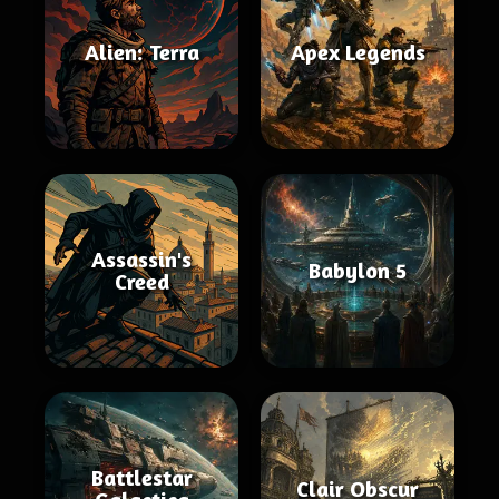
Alien: Terra
Apex Legends
Assassin's
Babylon 5
Creed
Battlestar
Clair Obscur