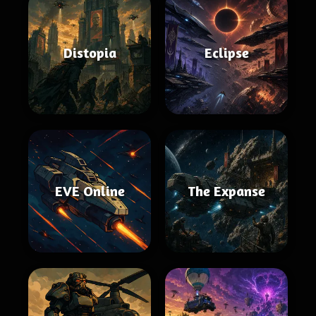
Distopia
Eclipse
EVE Online
The Expanse