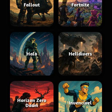
Fallout
Fortnite
Halo
Helldivers
Horizon Zero
Invencível
Dawn