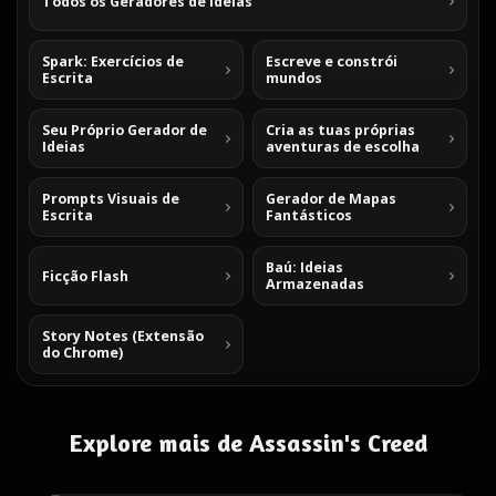
Todos os Geradores de Ideias
Spark: Exercícios de
Escreve e constrói
Escrita
mundos
Seu Próprio Gerador de
Cria as tuas próprias
Ideias
aventuras de escolha
Prompts Visuais de
Gerador de Mapas
Escrita
Fantásticos
Baú: Ideias
Ficção Flash
Armazenadas
Story Notes (Extensão
do Chrome)
Explore mais de Assassin's Creed