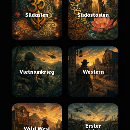
Südasien
Südostasien
Vietnamkrieg
Western
Erster
Wild West