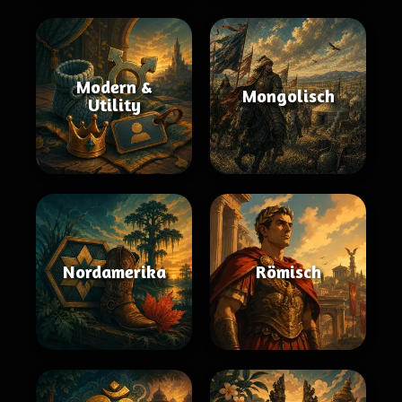
Modern &
Mongolisch
Utility
Nordamerika
Römisch