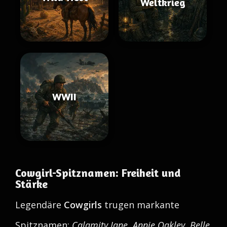
Weltkrieg
WWII
Cowgirl-Spitznamen: Freiheit und
Stärke
Legendäre
Cowgirls
trugen markante
Spitznamen:
Calamity Jane
,
Annie Oakley
,
Belle