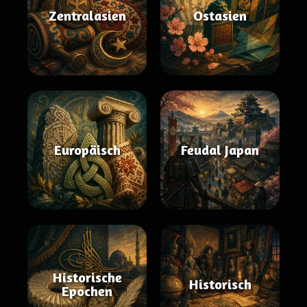
Zentralasien
Ostasien
Europäisch
Feudal Japan
Historische
Historisch
Epochen