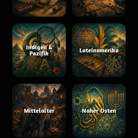
Indigen &
Lateinamerika
Pazifik
Mittelalter
Naher Osten