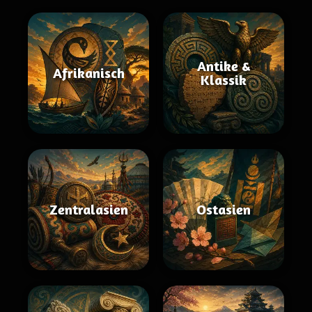
Antike &
Afrikanisch
Klassik
Zentralasien
Ostasien