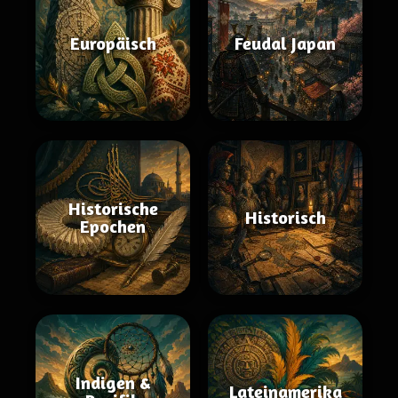
Europäisch
Feudal Japan
Historische
Historisch
Epochen
Indigen &
Lateinamerika