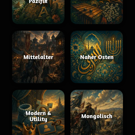
Pazifik
Mittelalter
Naher Osten
Modern &
Mongolisch
Utility