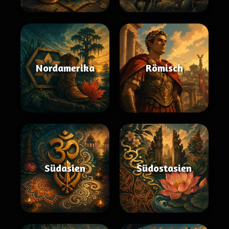
Nordamerika
Römisch
Südasien
Südostasien