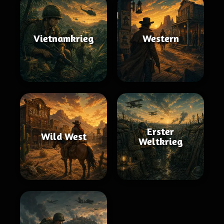
Vietnamkrieg
Western
Erster
Wild West
Weltkrieg