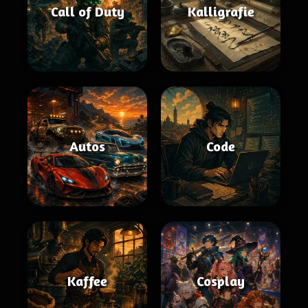
Call of Duty
Kalligrafie
Autos
Code
Kaffee
Cosplay