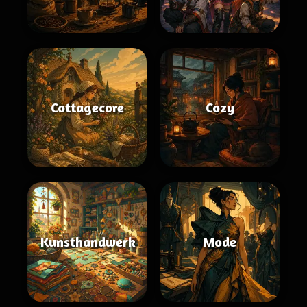
Cottagecore
Cozy
Kunsthandwerk
Mode