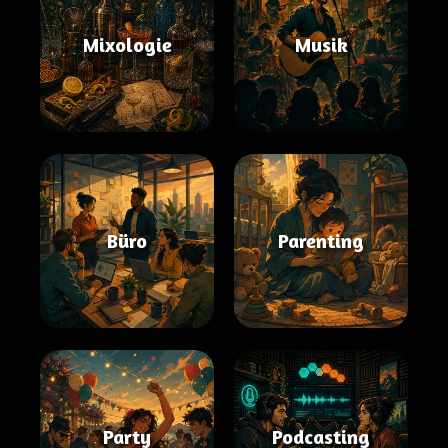
Mixologie
Musik
Büro
Parenting
Party
Podcasting