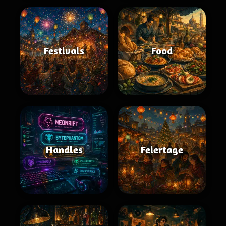
Festivals
Food
Handles
Feiertage