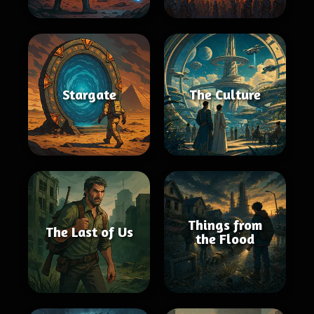
Stargate
The Culture
Things from
The Last of Us
the Flood