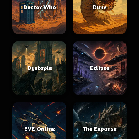
Doctor Who
Dune
Dystopie
Eclipse
EVE Online
The Expanse