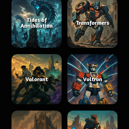
Tides of
Transformers
Annihilation
Valorant
Voltron