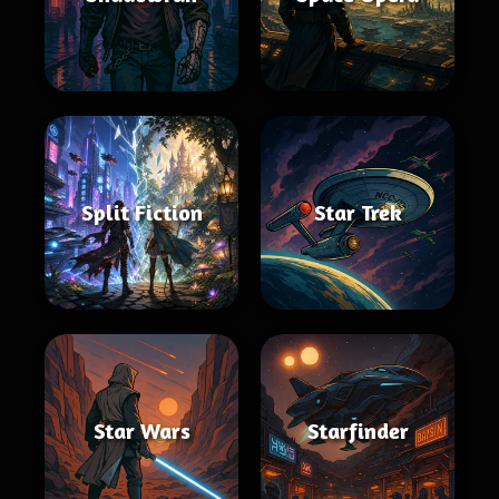
Split Fiction
Star Trek
Star Wars
Starfinder