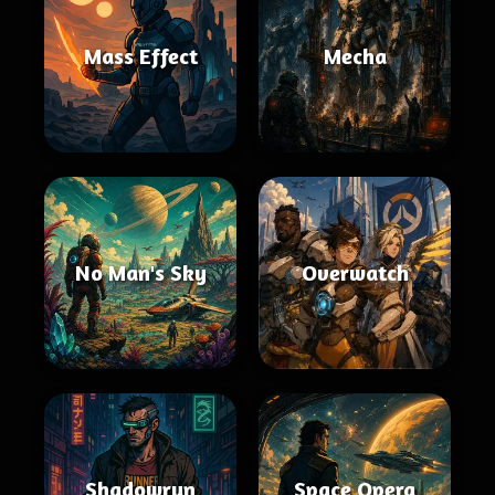
Mass Effect
Mecha
No Man's Sky
Overwatch
Shadowrun
Space Opera