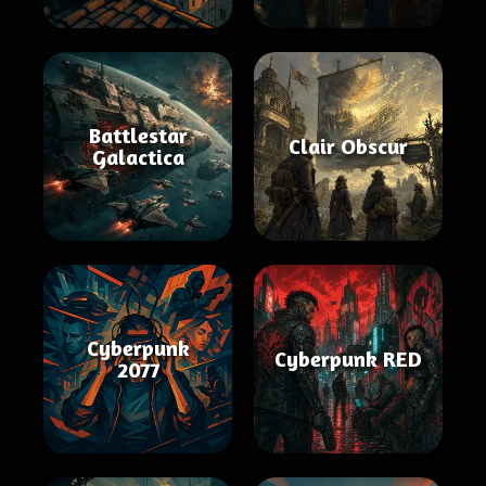
Battlestar
Clair Obscur
Galactica
Cyberpunk
Cyberpunk RED
2077