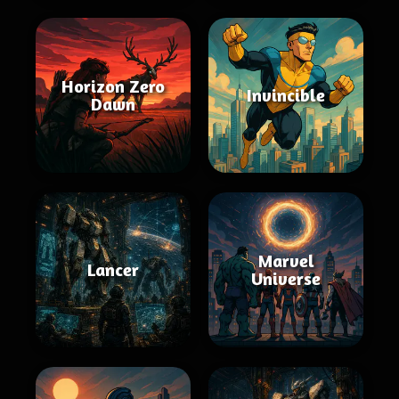
Horizon Zero
Invincible
Dawn
Marvel
Lancer
Universe