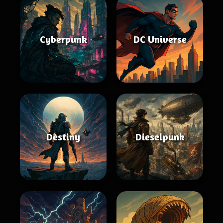
Cyberpunk
DC Universe
Destiny
Dieselpunk