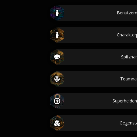
Benutzer
Charakterp
Spitzn
Teamna
Superhelde
Gegenst