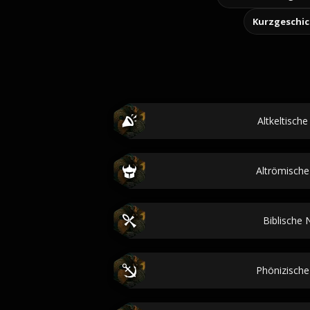
Kurzgeschi
Altkeltisch
Altrömisch
Biblische
Phönizisch