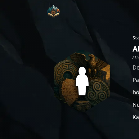
St
A
Aktu
De
Pa
hö
Nu
Ka