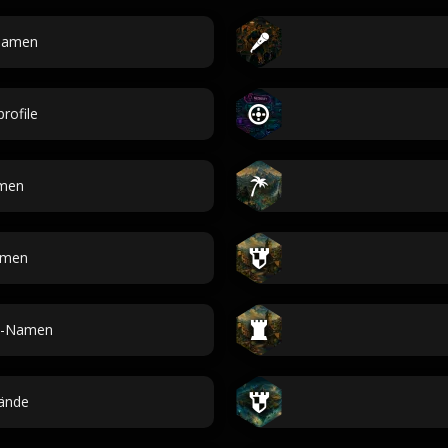
namen
rofile
amen
men
n-Namen
ände