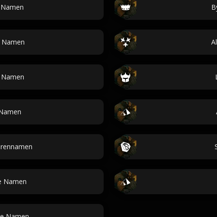
e Namen
B
he Namen
A
e Namen
-Namen
urennamen
he Namen
he Namen