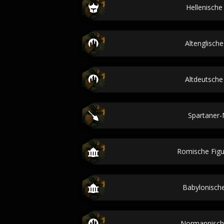
Hellenisch
Altenglisc
Altdeutsch
Spartaner
Romische Fig
Babylonisc
Normannisc