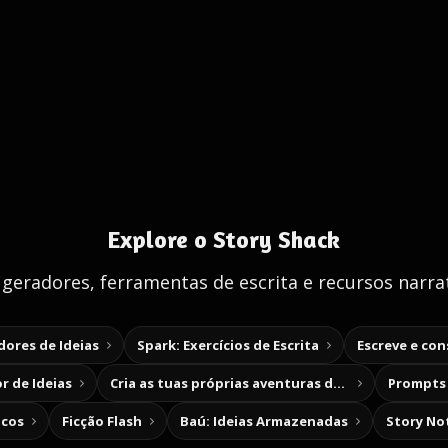
Explore o Story Shack
 geradores, ferramentas de escrita e recursos narrat
ores de Ideias
Spark: Exercícios de Escrita
Escreve e co
r de Ideias
Cria as tuas próprias aventuras de escolha
Prompts 
icos
Ficção Flash
Baú: Ideias Armazenadas
Story No