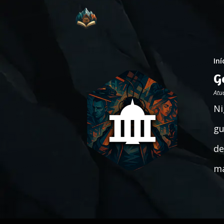
Iní
G
Atu
Ni
gu
de
ma