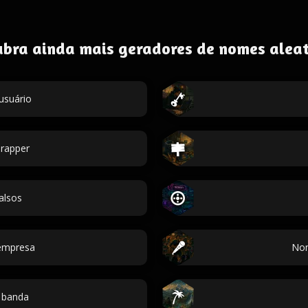
ubra ainda mais geradores de nomes aleat
usuário
rapper
alsos
empresa
Nom
 banda