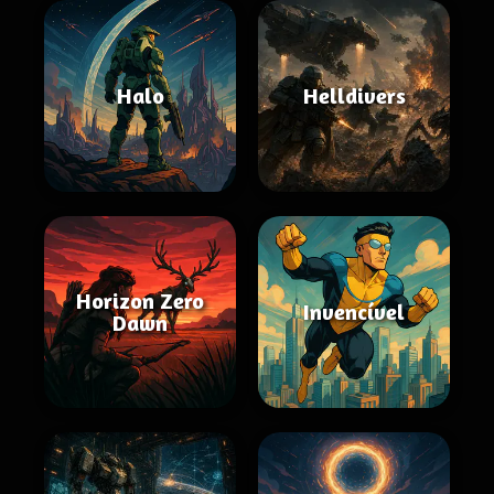
Halo
Helldivers
Horizon Zero
Invencível
Dawn