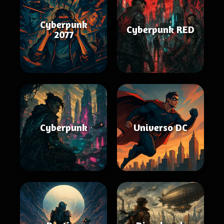
Cyberpunk
Cyberpunk RED
2077
Cyberpunk
Universo DC