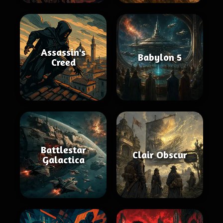
Assassin's
Babylon 5
Creed
Battlestar
Clair Obscur
Galactica