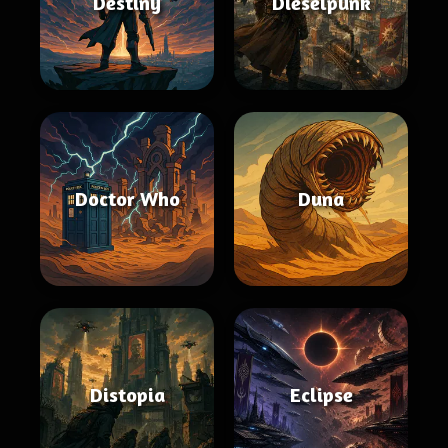
Destiny
Dieselpunk
Doctor Who
Duna
Distopia
Eclipse