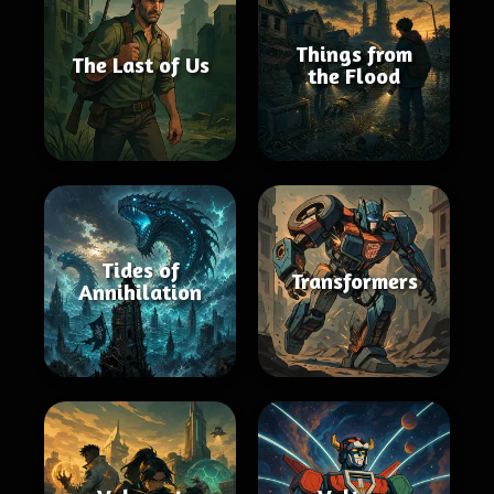
Things from
The Last of Us
the Flood
Tides of
Transformers
Annihilation