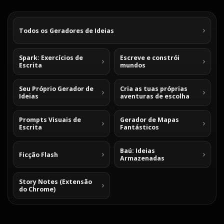
Todos os Geradores de Ideias
Spark: Exercícios de
Escreve e constrói
Escrita
mundos
Seu Próprio Gerador de
Cria as tuas próprias
Ideias
aventuras de escolha
Prompts Visuais de
Gerador de Mapas
Escrita
Fantásticos
Baú: Ideias
Ficção Flash
Armazenadas
Story Notes (Extensão
do Chrome)