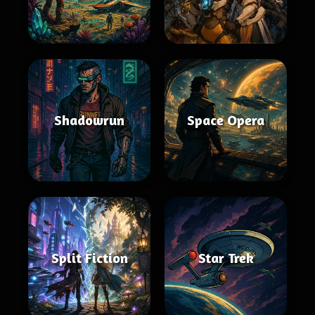
Shadowrun
Space Opera
Split Fiction
Star Trek