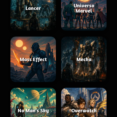
Universo
Lancer
Marvel
Mass Effect
Mecha
No Man's Sky
Overwatch