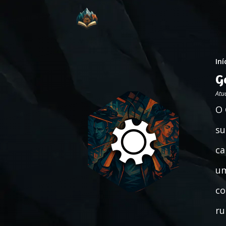
Iní
G
Atu
O 
su
ca
um
co
ru