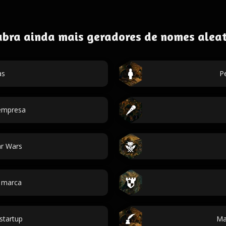
ubra ainda mais geradores de nomes aleat
as
P
empresa
r Wars
 marca
startup
Ma