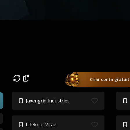
s
Criar conta gratui
Jaxengrid Industries
Lifeknot Vitae