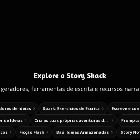
Explore o Story Shack
 geradores, ferramentas de escrita e recursos narrat
ores de Ideias
Spark: Exercícios de Escrita
Escreve e co
r de Ideias
Cria as tuas próprias aventuras de escolha
Prompts 
icos
Ficção Flash
Baú: Ideias Armazenadas
Story No