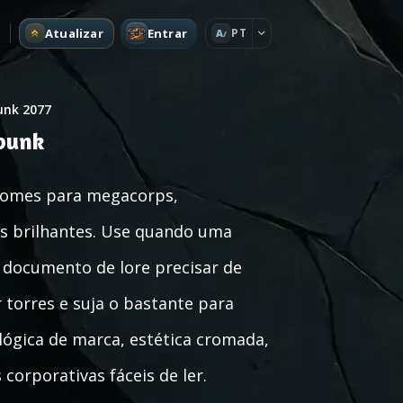
Atualizar
Entrar
PT
A
unk 2077
punk
nomes para megacorps,
as brilhantes. Use quando uma
documento de lore precisar de
torres e suja o bastante para
lógica de marca, estética cromada,
corporativas fáceis de ler.