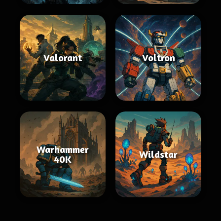
Valorant
Voltron
Warhammer
Wildstar
40K