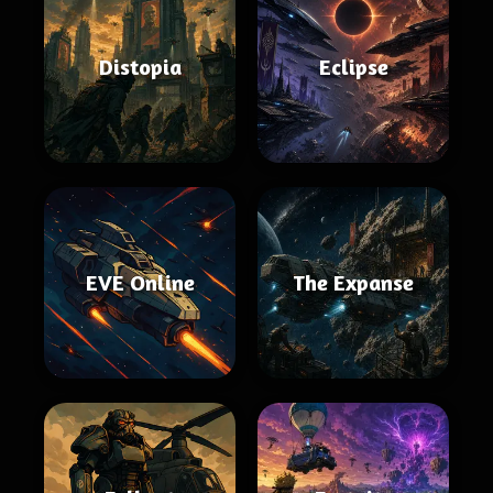
Distopia
Eclipse
EVE Online
The Expanse