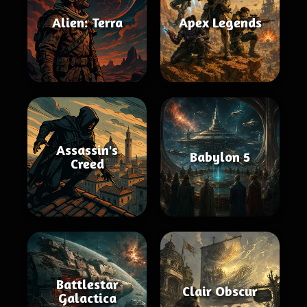
Alien: Terra
Apex Legends
Assassin's
Babylon 5
Creed
Battlestar
Clair Obscur
Galactica