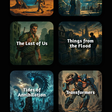
Things from
The Last of Us
the Flood
Tides of
Transformers
Annihilation