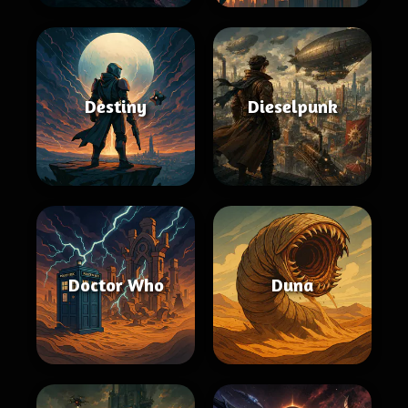
Destiny
Dieselpunk
Doctor Who
Duna