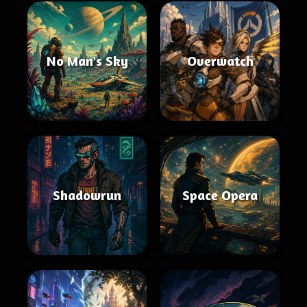
No Man's Sky
Overwatch
Shadowrun
Space Opera