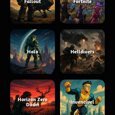
Fallout
Fortnite
Halo
Helldivers
Horizon Zero
Invencível
Dawn