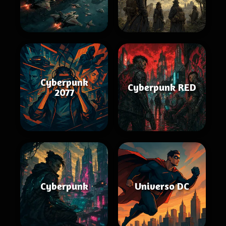
Cyberpunk
Cyberpunk RED
2077
Cyberpunk
Universo DC