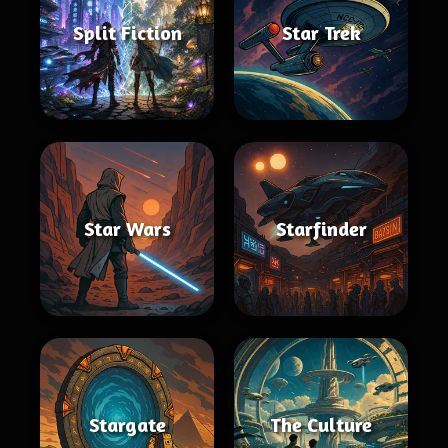
Split Fiction
Star Trek
Star Wars
Starfinder
Stargate
The Culture