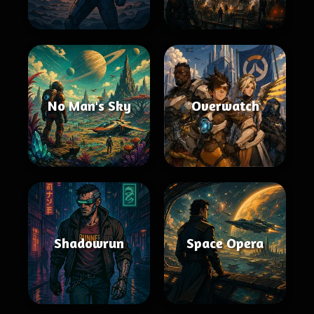
No Man's Sky
Overwatch
Shadowrun
Space Opera