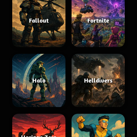
Fallout
Fortnite
Halo
Helldivers