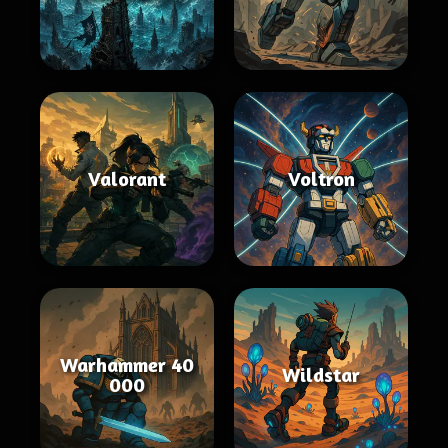
Valorant
Voltron
Warhammer 40
Wildstar
000