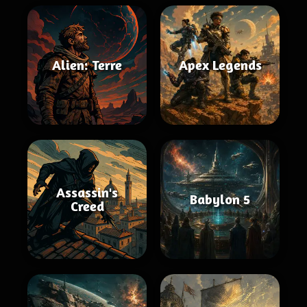
Alien: Terre
Apex Legends
Assassin's
Babylon 5
Creed