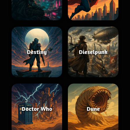
Destiny
Dieselpunk
Doctor Who
Dune