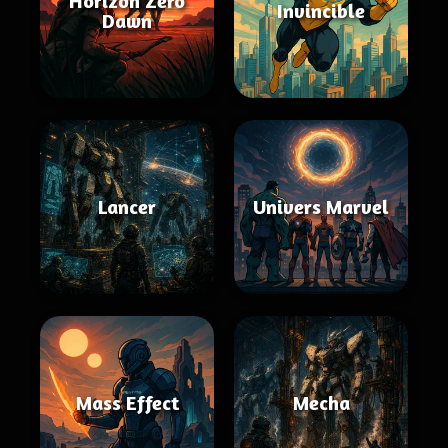
Horizon Zero
Invincible
Dawn
Lancer
Univers Marvel
Mass Effect
Mecha