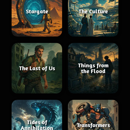
Stargate
The Culture
Things from
The Last of Us
the Flood
Tides of
Transformers
Annihilation