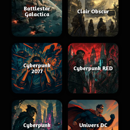
Battlestar
Clair Obscur
Galactica
Cyberpunk
Cyberpunk RED
2077
Cyberpunk
Univers DC