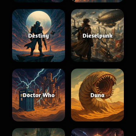
Destiny
Dieselpunk
Doctor Who
Duna