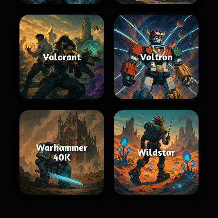
Valorant
Voltron
Warhammer
Wildstar
40K