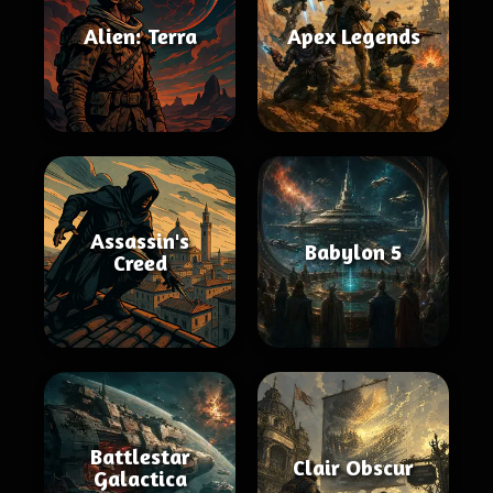
Alien: Terra
Apex Legends
Assassin's
Babylon 5
Creed
Battlestar
Clair Obscur
Galactica