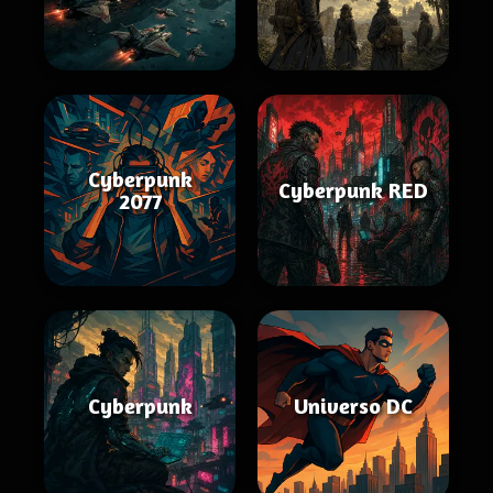
Cyberpunk
Cyberpunk RED
2077
Cyberpunk
Universo DC