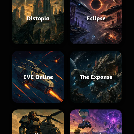
Distopia
Eclipse
EVE Online
The Expanse