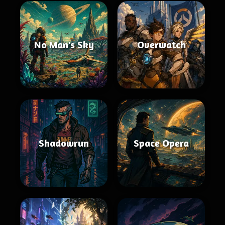
No Man's Sky
Overwatch
Shadowrun
Space Opera