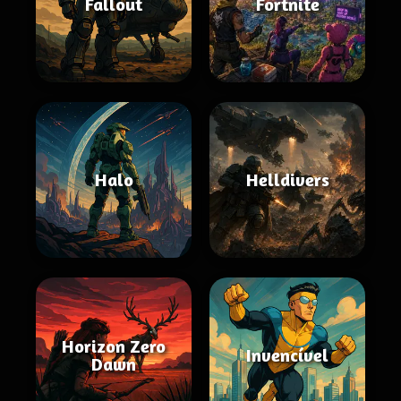
Fallout
Fortnite
Halo
Helldivers
Horizon Zero
Invencível
Dawn