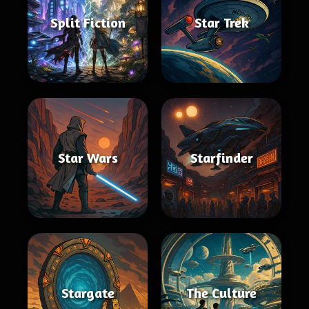
Split Fiction
Star Trek
Star Wars
Starfinder
Stargate
The Culture