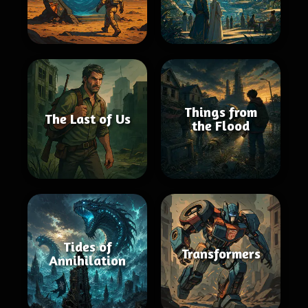
Things from
The Last of Us
the Flood
Tides of
Transformers
Annihilation