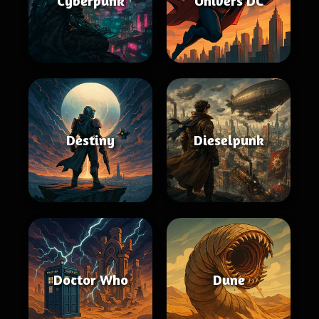
Cyberpunk
Univers DC
Destiny
Dieselpunk
Doctor Who
Dune