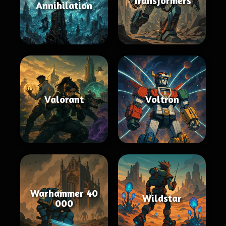
Transformers
Annihilation
Valorant
Voltron
Warhammer 40
Wildstar
000