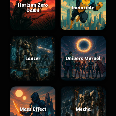
Horizon Zero
Invincible
Dawn
Lancer
Univers Marvel
Mass Effect
Mecha