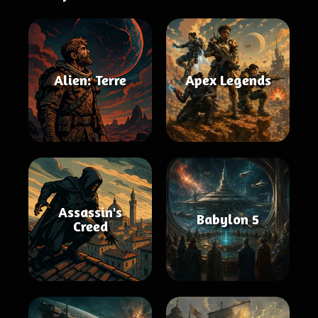
Alien: Terre
Apex Legends
Assassin's
Babylon 5
Creed