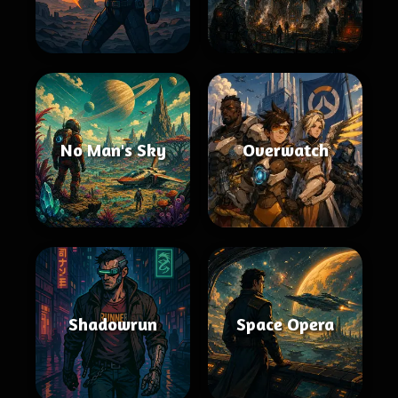
No Man's Sky
Overwatch
Shadowrun
Space Opera