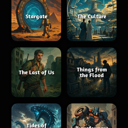
Stargate
The Culture
Things from
The Last of Us
the Flood
Tides of