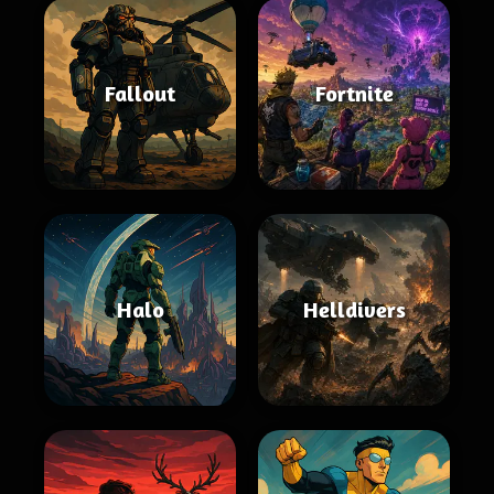
Fallout
Fortnite
Halo
Helldivers