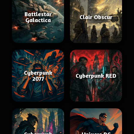
Battlestar
Clair Obscur
Galactica
Cyberpunk
Cyberpunk RED
2077