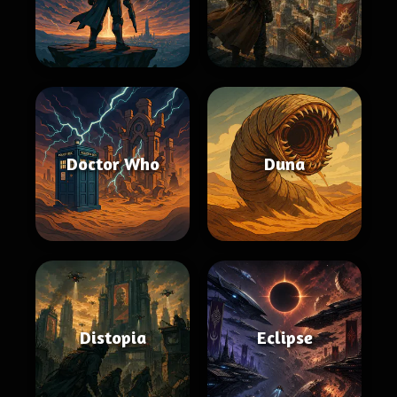
Doctor Who
Duna
Distopia
Eclipse