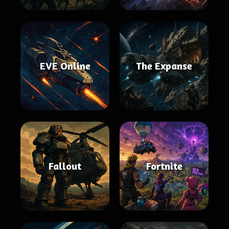
EVE Online
The Expanse
Fallout
Fortnite