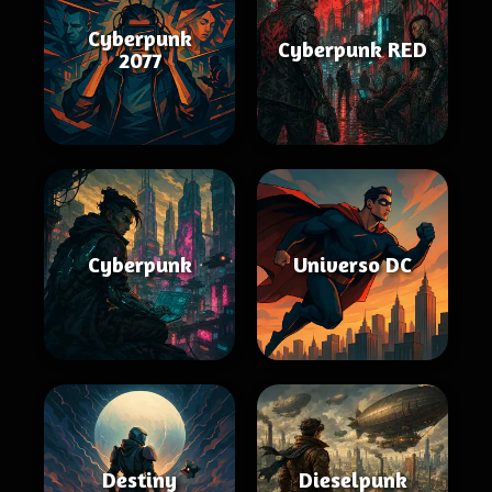
Cyberpunk
Cyberpunk RED
2077
Cyberpunk
Universo DC
Destiny
Dieselpunk