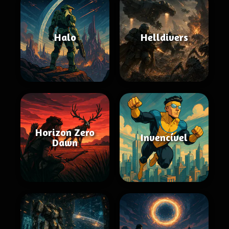
Halo
Helldivers
Horizon Zero
Invencível
Dawn