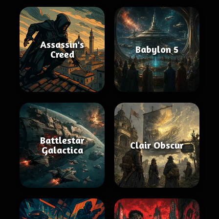
Assassin's
Babylon 5
Creed
Battlestar
Clair Obscur
Galactica