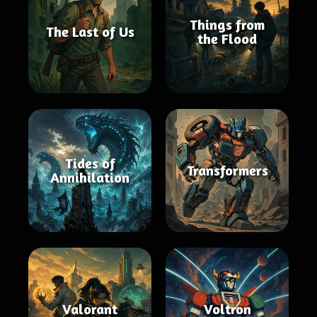
Things from
The Last of Us
the Flood
Tides of
Transformers
Annihilation
Valorant
Voltron