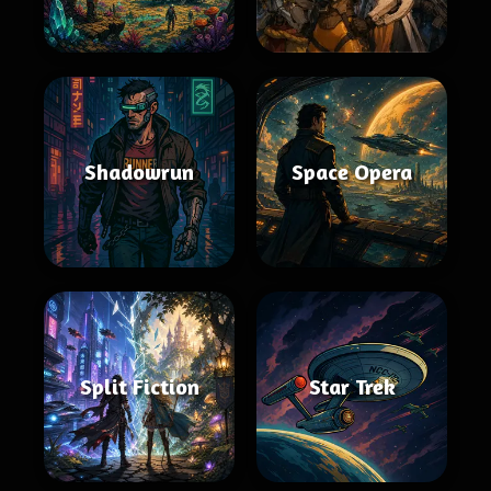
Shadowrun
Space Opera
Split Fiction
Star Trek