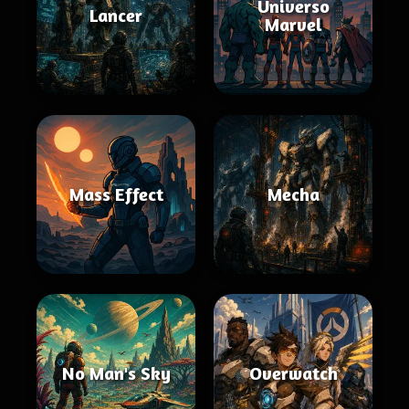
Universo
Lancer
Marvel
Mass Effect
Mecha
No Man's Sky
Overwatch