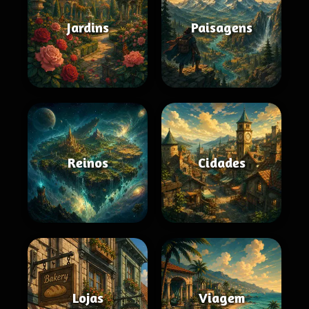
Jardins
Paisagens
Reinos
Cidades
Lojas
Viagem