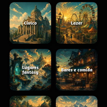
Cívico
Lazer
Lugares
Bares e comida
fantasy