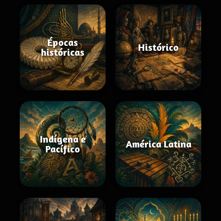
Épocas
Histórico
históricas
Indígena e
América Latina
Pacífico