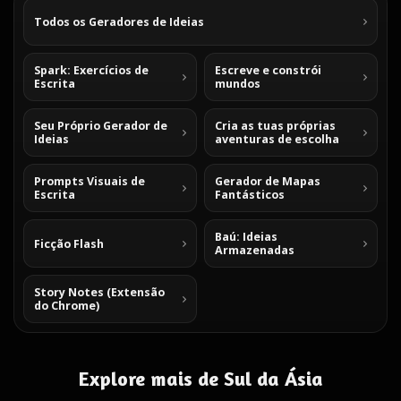
Todos os Geradores de Ideias
Spark: Exercícios de
Escreve e constrói
Escrita
mundos
Seu Próprio Gerador de
Cria as tuas próprias
Ideias
aventuras de escolha
Prompts Visuais de
Gerador de Mapas
Escrita
Fantásticos
Baú: Ideias
Ficção Flash
Armazenadas
Story Notes (Extensão
do Chrome)
Explore mais de Sul da Ásia