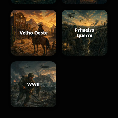
Primeira
Velho Oeste
Guerra
WWII