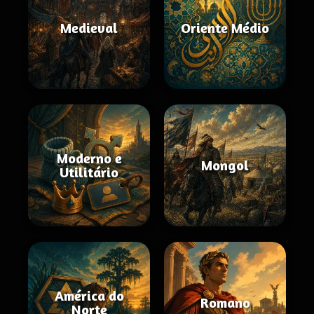
Medieval
Oriente Médio
Moderno e
Mongol
Utilitário
América do
Romano
Norte