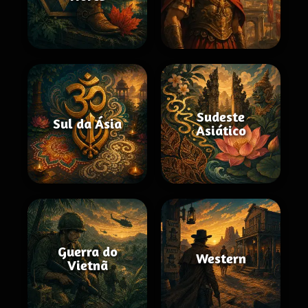
Sudeste
Sul da Ásia
Asiático
Guerra do
Western
Vietnã