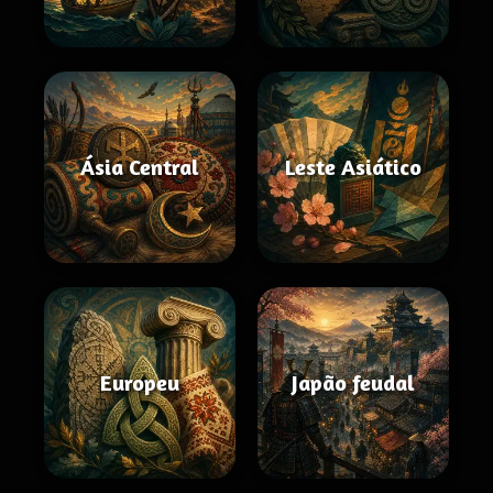
Ásia Central
Leste Asiático
Europeu
Japão feudal