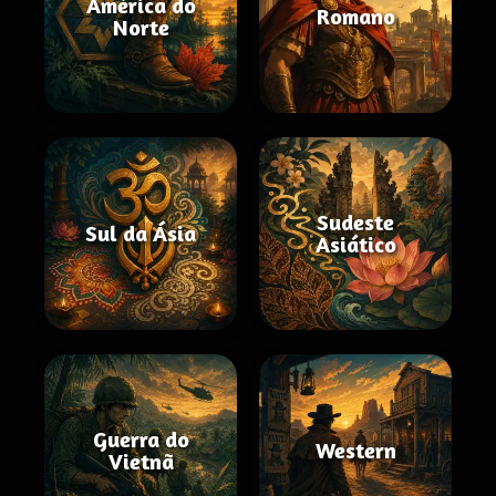
América do
Romano
Norte
Sudeste
Sul da Ásia
Asiático
Guerra do
Western
Vietnã