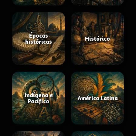
Épocas
Histórico
históricas
Indígena e
América Latina
Pacífico