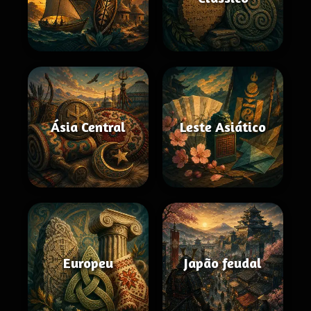
Ásia Central
Leste Asiático
Europeu
Japão feudal