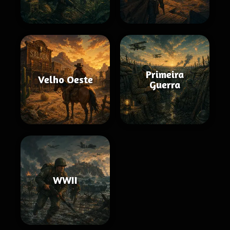
Primeira
Velho Oeste
Guerra
WWII