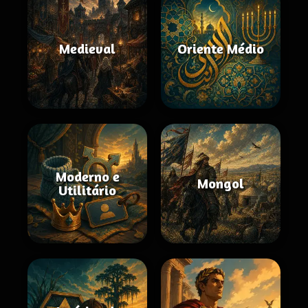
Medieval
Oriente Médio
Moderno e
Mongol
Utilitário